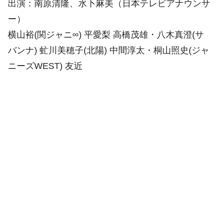
出演：南原清隆、水卜麻美（日本テレビアナウンサ
ー）
横山裕(関ジャニ∞) 平愛梨 高橋茂雄・八木真澄(サ
バンナ) 虻川美穂子(北陽) 中間淳太・桐山照史(ジャ
ニーズWEST) 友近