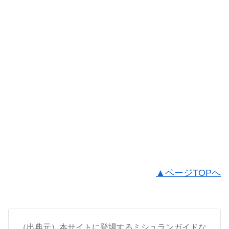
▲ページTOPへ
（出典元）本サイトに登場するミシュランガイドな