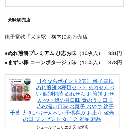
犬吠駅売店
銚子電鉄「犬吠駅」構内にある売店。
●
ぬれ煎餅プレミアム ひ志お味
（10枚入） 931円
●
まずい棒 コーンポタージュ味
（10本入） 378円
【今ならポイント2倍】 銚子電鉄
ぬれ煎餅 3種類セット ぬれせんべ
い 個別包装 ぬれせん お煎餅 おせ
んべい 緑の甘口味 青のうす口味
赤の濃い口味 お菓子 おやつ 銚子
千葉 大きいおせんべい 子供喜ぶ お土産 敬老
の日 プレゼント 女子会 景品 粗品
ジュールフェリエ楽天市場店