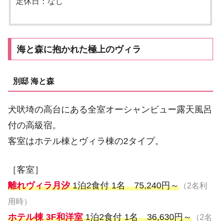
定休日：なし
海と森に抱かれた極上のヴィラ
別邸 海と森
犬吠埼の高台にある全室オーシャンビュー露天風呂
付の高級宿。
客室はホテル棟とヴィラ棟の2タイプ。
［客室］
離れヴィラ月汐
1泊2食付 1名 75,240円～
（2名利
用時）
ホテル棟 3F和洋室
1泊2食付 1名 36,630円～
（2名