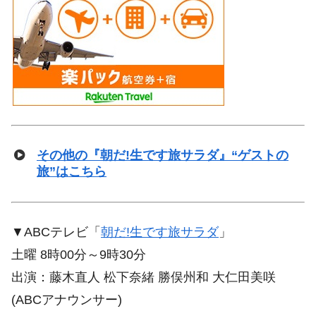
その他の『朝だ!生です旅サラダ』“ゲストの
旅”はこちら
▼ABCテレビ「
朝だ!生です旅サラダ
」
土曜 8時00分～9時30分
出演：藤木直人 松下奈緒 勝俣州和 大仁田美咲
(ABCアナウンサー)