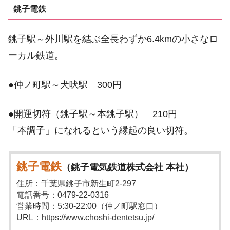
銚子電鉄
銚子駅～外川駅を結ぶ全長わずか6.4kmの小さなロ
ーカル鉄道。
●仲ノ町駅～犬吠駅 300円
●開運切符（銚子駅～本銚子駅） 210円
「本調子」になれるという縁起の良い切符。
銚子電鉄
（銚子電気鉄道株式会社 本社）
住所：千葉県銚子市新生町2-297
電話番号：0479-22-0316
営業時間：5:30-22:00（仲ノ町駅窓口）
URL：https://www.choshi-dentetsu.jp/