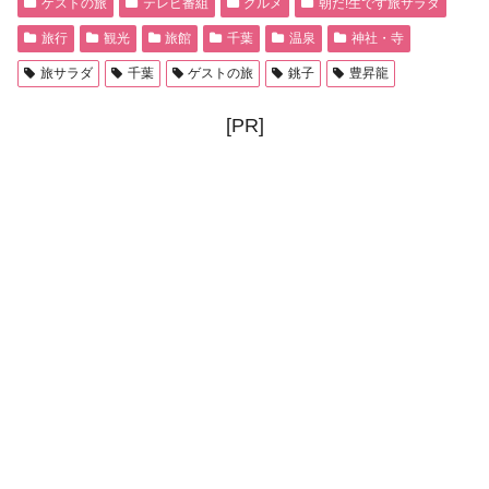
ゲストの旅
テレビ番組
グルメ
朝だ!生です旅サラダ
旅行
観光
旅館
千葉
温泉
神社・寺
旅サラダ
千葉
ゲストの旅
銚子
豊昇龍
[PR]