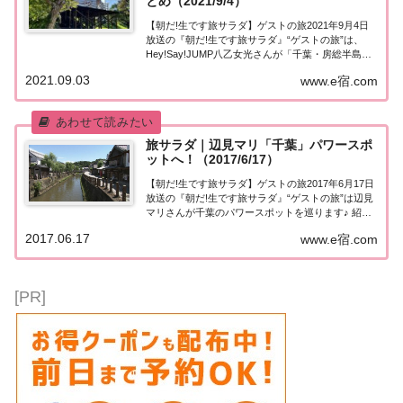
とめ（2021/9/4）
【朝だ!生です旅サラダ】ゲストの旅2021年9月4日
放送の『朝だ!生です旅サラダ』“ゲストの旅”は、
Hey!Say!JUMP八乙女光さんが「千葉・房総半島」
へ！紹介された情報はこちら！Hey!Say!JUMP八乙
2021.09.03
www.e宿.com
女光「千葉・房総半島」を巡る！今日の“ゲストの
旅”はアウトドアが大好...
旅サラダ｜辺見マリ「千葉」パワースポ
ットへ！（2017/6/17）
【朝だ!生です旅サラダ】ゲストの旅2017年6月17日
放送の『朝だ!生です旅サラダ』“ゲストの旅”は辺見
マリさんが千葉のパワースポットを巡ります♪ 紹介
された情報はこちら！辺見マリさんが「千葉」へ！
2017.06.17
www.e宿.com
今日の“ゲストの旅”は辺見マリさん。千葉のパワー
スポットを巡ります。東国三社の一つ...
[PR]