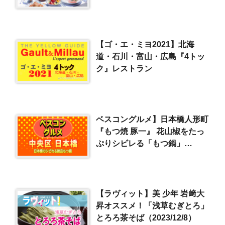
極のジビエ／福岡・TV初の寿
司の名店
【ゴ・エ・ミヨ2021】北海
道・石川・富山・広島『4トッ
ク』レストラン
ベスコングルメ】日本橋人形町
『もつ焼 豚一』 花山椒をたっ
ぷりシビレる「もつ鍋」
（2025/1/26）
【ラヴィット】美 少年 岩﨑大
昇オススメ！「浅草むぎとろ」
とろろ茶そば（2023/12/8）