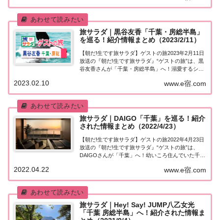
葉・房総半島」を巡る今日の“ゲストの旅”...
旅サラダ｜黒谷友香「千葉・房総半島」
を巡る！紹介情報まとめ（2023/2/11）
【朝だ!生です旅サラダ】ゲストの旅2023年2月11日
放送の『朝だ!生です旅サラダ』“ゲストの旅”は、黒
谷友香さんが「千葉・房総半島」へ！溺愛するシャ
チのショーをずぶ濡れ観賞！？紹介された情報はこ
2023.02.10
www.e宿.com
ちら！黒谷友香「千葉・房総半島」を巡る今日の“ゲ
ストの旅”は黒谷友香さん。房総にゆか...
旅サラダ｜DAIGO「千葉」を巡る！紹介
された情報まとめ（2022/4/23）
【朝だ!生です旅サラダ】ゲストの旅2022年4月23日
放送の『朝だ!生です旅サラダ』“ゲストの旅”は、
DAIGOさんが「千葉」へ！幼いころ住んでいた千葉
を巡ります！番組で紹介された情報はこちら！
2022.04.22
www.e宿.com
DAIGOが千葉を巡る！今日の“ゲストの旅”はDAIGO
さん。幼い頃住んでいた千葉・市...
旅サラダ｜Hey! Say! JUMP八乙女光
「千葉 房総半島」へ！紹介された情報ま