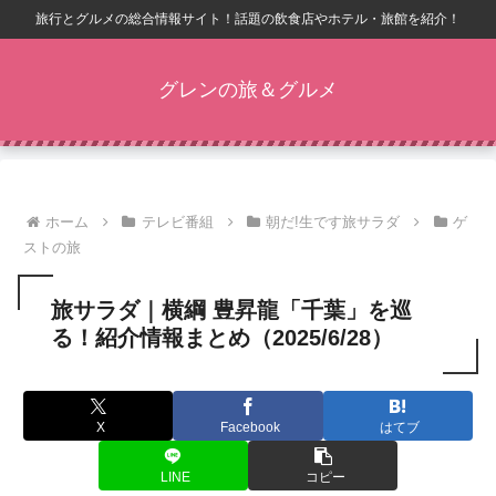
旅行とグルメの総合情報サイト！話題の飲食店やホテル・旅館を紹介！
グレンの旅＆グルメ
ホーム
テレビ番組
朝だ!生です旅サラダ
ゲ
ストの旅
旅サラダ｜横綱 豊昇龍「千葉」を巡
る！紹介情報まとめ（2025/6/28）
X
Facebook
はてブ
LINE
コピー