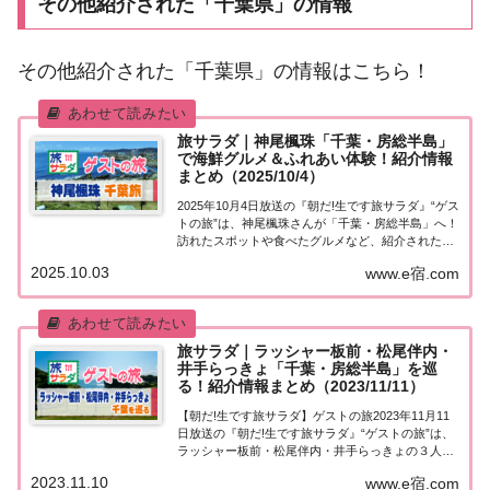
その他紹介された「千葉県」の情報
その他紹介された「千葉県」の情報はこちら！
旅サラダ｜神尾楓珠「千葉・房総半島」
で海鮮グルメ＆ふれあい体験！紹介情報
まとめ（2025/10/4）
2025年10月4日放送の『朝だ!生です旅サラダ』“ゲス
トの旅”は、神尾楓珠さんが「千葉・房総半島」へ！
訪れたスポットや食べたグルメなど、紹介された情
報をまとめました。くわしい情報はこちら！神尾楓
2025.10.03
www.e宿.com
珠「千葉・房総半島」を巡る旅今日の“ゲストの
旅”は神尾楓珠さん。千葉県の房総半島を巡...
旅サラダ｜ラッシャー板前・松尾伴内・
井手らっきょ「千葉・房総半島」を巡
る！紹介情報まとめ（2023/11/11）
【朝だ!生です旅サラダ】ゲストの旅2023年11月11
日放送の『朝だ!生です旅サラダ』“ゲストの旅”は、
ラッシャー板前・松尾伴内・井手らっきょの３人が
「千葉県・房総半島」へ！紹介された情報はこち
2023.11.10
www.e宿.com
ら！ラッシャー板前・松尾伴内・井手らっきょ「千