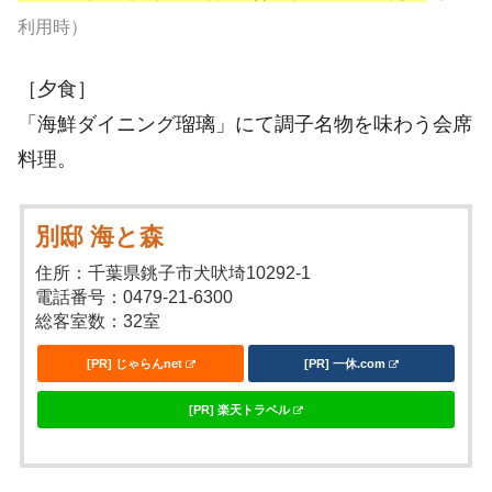
利用時）
［夕食］
「海鮮ダイニング瑠璃」にて調子名物を味わう会席
料理。
別邸 海と森
住所：千葉県銚子市犬吠埼10292-1
電話番号：0479-21-6300
総客室数：32室
[PR] じゃらんnet
[PR] 一休.com
[PR] 楽天トラベル