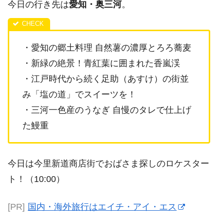
今日の行き先は
愛知・奥三河
。
・愛知の郷土料理 自然薯の濃厚とろろ蕎麦
・新緑の絶景！青紅葉に囲まれた香嵐渓
・江戸時代から続く足助（あすけ）の街並
み「塩の道」でスイーツを！
・三河一色産のうなぎ 自慢のタレで仕上げ
た鰻重
今日は今里新道商店街でおばさま探しのロケスター
ト！（10:00）
[PR]
国内・海外旅行はエイチ・アイ・エス