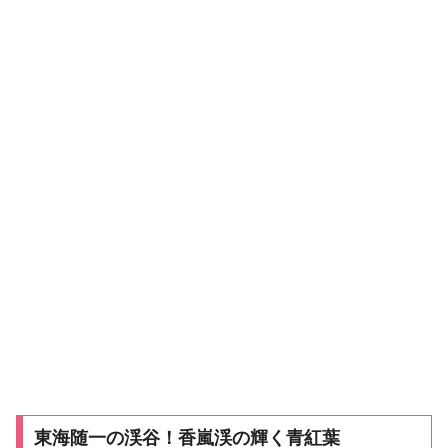
東海随一の渓谷！香嵐渓の輝く青紅葉