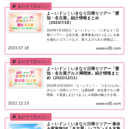
る...
よ～いドン｜いきなり日帰りツアー「愛
知・名古屋」紹介情報まとめ
（2023/7/18）
2023年7月18日の『よ～いドン！』「いきなり！日
帰りツアー」は名古屋。豪華黄金のひつまぶし＆孫
を連れレゴランドなど、取り上げられた情報はこち
ら！「名古屋」日帰りツアー麒麟・田村さんが街行
2023.07.18
www.e宿.com
く人にいきなり声をかけ、そのまま日帰りツアーに
ご招待する『いきなり！日帰りツアー』のコーナ...
よ～いドン｜いきなり日帰りツアー「愛
知・名古屋グルメ満喫旅」紹介情報まと
め（2022/12/13）
2022年12月13日の『よ～いドン！』「たむけんのい
きなり！日帰りツアー」は愛知県・名古屋グルメ満
喫旅。５度楽しむひつまぶし＆地鶏の極上すき焼き
など、取り上げられた情報はこちら！「名古屋」日
2022.12.13
www.e宿.com
帰りツアー街行く人にいきなり声をかけ、そのまま
日帰りツアーにご招待する『たむけんの日帰り...
よ～いドン｜いきなり日帰りツアー 春休
み家族旅SP「名古屋」レゴランド＆水族