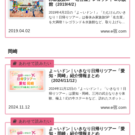
館（2019/4/2）
2019年4月2日の『よ～いドン！』「たむけんのいき
なり！日帰りツアー」は春休み家族旅SP「名古屋」
を大満喫！レゴランド＆水族館など、取り上げられ
たスポットはこちら！家族旅SP「名古屋」日帰りツ
2019.04.02
www.e宿.com
アー街行く人にいきなり声をかけ、そのまま日帰り
ツアーにご招待する『たむけんの日帰りツア...
岡崎
よ～いドン｜いきなり日帰りツアー「愛
知・岡崎」紹介情報まとめ
（2024/11/12）
2024年11月12日の『よ～いドン！』「いきなり！日
帰りツアー」は愛知・岡崎。三河の武士なりきり体
験、極上！幻の牛ステーキなど、訪れたスポットや
食べたグルメなど、紹介された情報をまとめまし
2024.11.12
www.e宿.com
た！「愛知・岡崎」日帰りツアー麒麟・田村さんが
街行く人にいきなり声をかけ、そのまま日帰りツ...
よ～いドン｜いきなり日帰りツアー「愛
知・岡崎」紹介情報まとめ