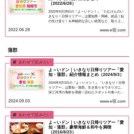
（2022/6/28）
2022年6月28日の『よ～いドン！』「たむけんのい
きなり！日帰りツアー」は愛知県・岡崎。絶品！鮎
の生け造り！＆神秘的な涼しい絶景など、取り上げ
られた情報はこちら！「愛知・岡崎」日帰りツアー
2022.06.28
www.e宿.com
街行く人にいきなり声をかけ、そのまま日帰りツア
ーにご招待する『たむけんの日帰りツアー』のコ...
蒲郡
よ～いドン｜いきなり日帰りツアー「愛
知・蒲郡」紹介情報まとめ（2024/9/3）
2024年9月3日の『よ～いドン！』「いきなり！日帰
りツアー」は愛知・蒲郡。生き造り＆ワタリガニ、
深三河湾の海鮮を堪能！訪れたスポットや食べたグ
ルメなど、紹介された情報をまとめました！「愛
2024.09.03
www.e宿.com
知・蒲郡」日帰りツアー麒麟・田村さんが街行く人
にいきなり声をかけ、そのまま日帰りツアーにご
招...
よ～いドン｜いきなり日帰りツアー「愛
知・蒲郡」豪華海鮮＆和牛を満喫
（2016/8/23）