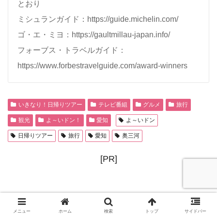
とおり
ミシュランガイド：https://guide.michelin.com/
ゴ・エ・ミヨ：https://gaultmillau-japan.info/
フォーブス・トラベルガイド：
https://www.forbestravelguide.com/award-winners
いきなり！日帰りツアー
テレビ番組
グルメ
旅行
観光
よ～いドン！
愛知
よ～いドン
日帰りツアー
旅行
愛知
奥三河
[PR]
メニュー
ホーム
検索
トップ
サイドバー