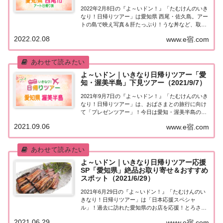
2022年2月8日の『よ～いドン！』「たむけんのいき
なり！日帰りツアー」は愛知県 西尾・佐久島。アー
トの島で映え写真＆肝たっぷり！うな丼など、取り
上げられた情報はこちら！「愛知 西尾・佐久島」日
2022.02.08
www.e宿.com
帰りツアー街行く人にいきなり声をかけ、そのまま
日帰りツアーにご招待する『たむけんの日帰...
よ～いドン｜いきなり日帰りツアー「愛
知・渥美半島」下見ツアー（2021/9/7）
2021年9月7日の『よ～いドン！』「たむけんのいき
なり！日帰りツアー」は、おばさまとの旅行に向け
て「プレゼンツアー」！今日は愛知・渥美半島のオ
ススメポイントを紹介します。取り上げられたスポ
2021.09.06
www.e宿.com
ットはこちら！「愛知・渥美半島」日帰りプレゼン
ツアー街行く人にいきなり声をかけ、そのまま日...
よ～いドン｜いきなり日帰りツアー応援
SP「愛知県」絶品お取り寄せ＆おすすめ
スポット（2021/6/29）
2021年6月29日の『よ～いドン！』「たむけんのい
きなり！日帰りツアー」は「日本応援スペシャ
ル」！過去に訪れた愛知県のお店を応援！とろさん
ま＆八丁味噌など、絶品お取り寄せグルメを紹介し
2021.06.29
www.e宿.com