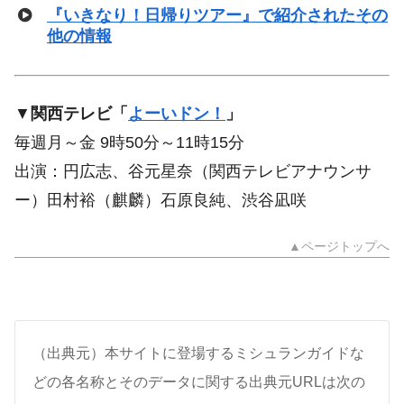
『いきなり！日帰りツアー』で紹介されたその
他の情報
▼
関西テレビ「
よーいドン！
」
毎週月～金 9時50分～11時15分
出演：円広志、谷元星奈（関西テレビアナウンサ
ー）田村裕（麒麟）石原良純、渋谷凪咲
▲ページトップへ
（出典元）本サイトに登場するミシュランガイドな
どの各名称とそのデータに関する出典元URLは次の