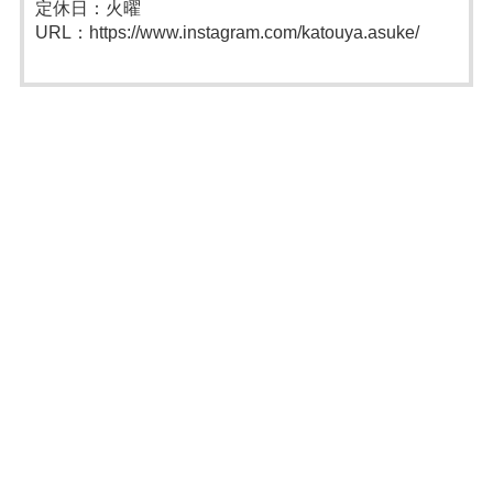
定休日：火曜
URL：https://www.instagram.com/katouya.asuke/