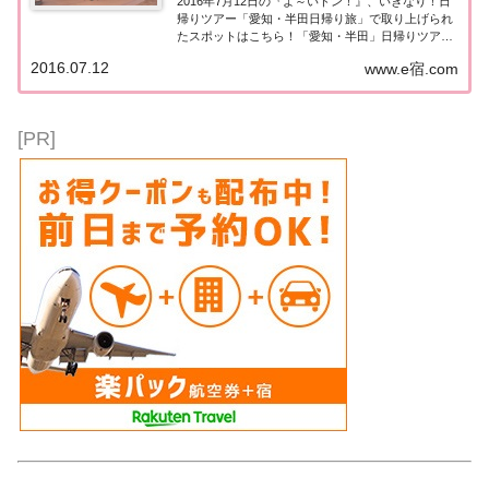
2016年7月12日の『よ～いドン！』、いきなり！日
帰りツアー「愛知・半田日帰り旅」で取り上げられ
たスポットはこちら！「愛知・半田」日帰りツアー
今日の『たむけんの日帰りツアー』は愛知・半
2016.07.12
www.e宿.com
田。・絶品！知多の海鮮料理でランチ！・お酢の体
験施設へ！・ブランド牛 知多牛のステーキでディ
ナ...
[PR]