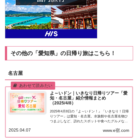
その他の「愛知県」の日帰り旅はこちら！
名古屋
よ～いドン｜いきなり日帰りツアー「愛
知・名古屋」紹介情報まとめ
（2025/4/8）
2025年4月8日の『よ～いドン！』「いきなり！日帰
りツアー」は愛知・名古屋。水族館や名古屋名物ひ
つまぶしなど、訪れたスポットや食べたグルメな
ど、紹介された情報をまとめました！「愛知・名古
2025.04.07
www.e宿.com
屋」日帰りツアー麒麟・田村さんが街行く人にいき
なり声をかけ、そのまま日帰りツアーにご招待す