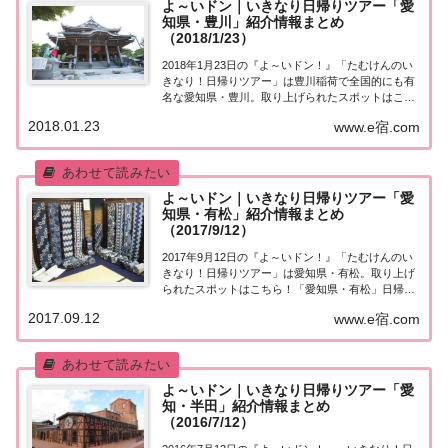
よ～いドン｜いきなり日帰りツアー「愛
知県・豊川」紹介情報まとめ
（2018/1/23）
2018年1月23日の『よ～いドン！』「たむけんのい
きなり！日帰りツアー」は豊川稲荷で全国的にも有
名な愛知県・豊川。取り上げられたスポットはこち
ら！「愛知県・豊川」日帰りツアー今日のよ～いド
2018.01.23
www.e宿.com
ンはゲストがKAT-TUNの亀梨くんなんですね。関西
の番組に出ることは少ないのでビックリ！...
よ～いドン｜いきなり日帰りツアー「愛
知県・有松」紹介情報まとめ
（2017/9/12）
2017年9月12日の『よ～いドン！』「たむけんのい
きなり！日帰りツアー」は愛知県・有松。取り上げ
られたスポットはこちら！「愛知県・有松」日帰り
ツアー今日の『たむけんの日帰りツアー』は愛知
2017.09.12
www.e宿.com
県・有松。・東海道五十三次の街並み 400年前の山
車＆有松絞り・名物の飛騨牛懐石に今が旬！巨...
よ～いドン｜いきなり日帰りツアー「愛
知・半田」紹介情報まとめ
（2016/7/12）