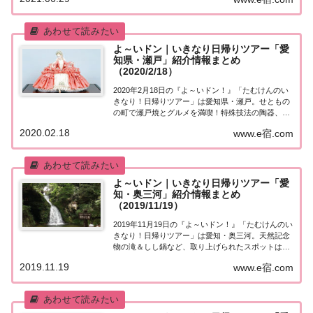
ます。取り上げられたスポットはこちら！日本応援
スペシャル「愛知県」街行く人にいきなり声をか
け、...
よ～いドン｜いきなり日帰りツアー「愛
知県・瀬戸」紹介情報まとめ
（2020/2/18）
2020年2月18日の『よ～いドン！』「たむけんのい
きなり！日帰りツアー」は愛知県・瀬戸。せともの
の町で瀬戸焼とグルメを満喫！特殊技法の陶器、老
舗の名店名古屋コーチンのすき焼きなど、取り上げ
2020.02.18
www.e宿.com
られたスポットはこちら！「愛知県・瀬戸」日帰り
ツアー街行く人にいきなり声をかけ、そのまま日...
よ～いドン｜いきなり日帰りツアー「愛
知・奥三河」紹介情報まとめ
（2019/11/19）
2019年11月19日の『よ～いドン！』「たむけんのい
きなり！日帰りツアー」は愛知・奥三河。天然記念
物の滝＆しし鍋など、取り上げられたスポットはこ
ちら！「愛知・奥三河」日帰りツアー街行く人にい
2019.11.19
www.e宿.com
きなり声をかけ、そのまま日帰りツアーにご招待す
る『たむけんの日帰りツアー』のコーナー。今...