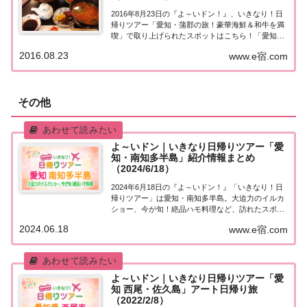
2016年8月23日の『よ～いドン！』、いきなり！日
帰りツアー「愛知・蒲郡の旅！豪華海鮮＆和牛を満
喫」で取り上げられたスポットはこちら！「愛知・
蒲郡」日帰りツアー今日の『たむけんの日帰りツア
2016.08.23
www.e宿.com
ー』は愛知・蒲郡（がまごおり）。大正区のイズオ
商店街からスタート。 国内・海外旅行はエイチ...
その他
よ～いドン｜いきなり日帰りツアー「愛
知・南知多半島」紹介情報まとめ
（2024/6/18）
2024年6月18日の『よ～いドン！』「いきなり！日
帰りツアー」は愛知・南知多半島。大迫力のイルカ
ショー、今が旬！絶品ハモ料理など、訪れたスポッ
トや食べたグルメなど、紹介された情報をまとめま
2024.06.18
www.e宿.com
した！「愛知・南知多半島」日帰りツアー麒麟・田
村さんが街行く人にいきなり声をかけ、そのまま...
よ～いドン｜いきなり日帰りツアー「愛
知 西尾・佐久島」アート日帰り旅
（2022/2/8）