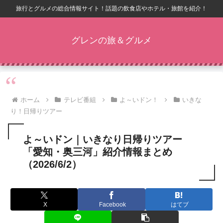
旅行とグルメの総合情報サイト！話題の飲食店やホテル・旅館を紹介！
グレンの旅＆グルメ
ホーム
テレビ番組
よ～いドン！
いきな
り！日帰りツアー
よ～いドン｜いきなり日帰りツアー
「愛知・奥三河」紹介情報まとめ
（2026/6/2）
X
Facebook
はてブ