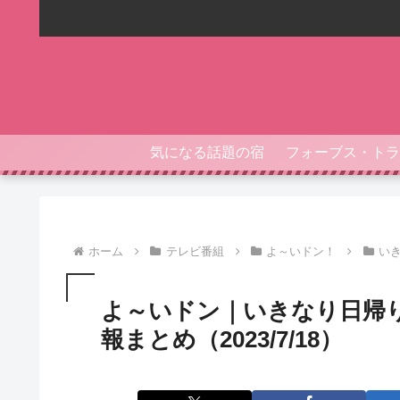
気になる話題の宿
ホーム
テレビ番組
よ～いドン！
い
よ～いドン｜いきなり日帰
報まとめ（2023/7/18）