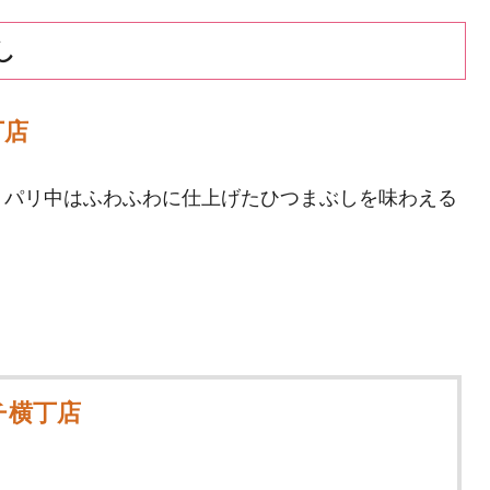
し
丁店
リパリ中はふわふわに仕上げたひつまぶしを味わえる
チ横丁店