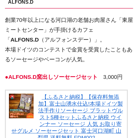
ALFONS.D
創業70年以上になる河口湖の老舗お肉屋さん「東屋
ミートセンター」が手掛けるカフェ
「
ALFONS.D
（アルフォンスデー）」。
本場ドイツのコンテストで金賞を受賞したこともあ
るソーセージやベーコンが人気。
●ALFONS.D窯出しソーセージセット
3,000円
【ふるさと納税】【保存料無添
加】富士山湧水仕込!本場ドイツ製
法手作りソーセージ ブラットヴル
スト5種セットふるさと納税 ウイ
ンナー ソーセージ 人気 お取り寄
せグルメ ソーセージセット 富士河口湖町 山
梨県 送料無料 FDM002