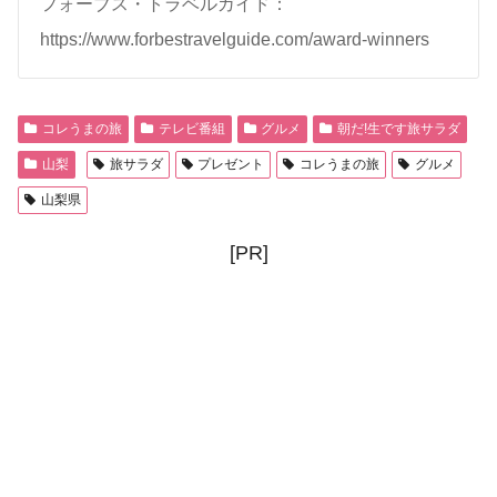
フォーブス・トラベルガイド：
https://www.forbestravelguide.com/award-winners
コレうまの旅
テレビ番組
グルメ
朝だ!生です旅サラダ
山梨
旅サラダ
プレゼント
コレうまの旅
グルメ
山梨県
[PR]