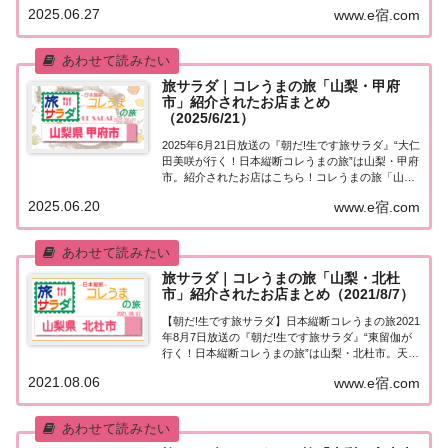
の旅「山梨・甲府市」第2弾「日本縦断コレうまの
2025.06.27
www.e宿.com
旅」４代目プレゼントソムリエ・大仁田美咲アナウ
ンサーが美味しいもの探し♪今週は山梨・...
旅サラダ｜コレうまの旅「山梨・甲府
市」紹介されたお店まとめ
（2025/6/21）
2025年6月21日放送の『朝だ!生です旅サラダ』“大仁
田美咲が行く！日本縦断コレうまの旅”は山梨・甲府
市。紹介されたお店はこちら！コレうまの旅「山
梨・甲府市」「日本縦断コレうまの旅」４代目プレ
2025.06.20
www.e宿.com
ゼントソムリエ・大仁田美咲アナウンサーが美味し
いもの探し♪今週は山梨・甲府市へ！もちろ...
旅サラダ｜コレうまの旅「山梨・北杜
市」紹介されたお店まとめ（2021/8/7）
【朝だ!生です旅サラダ】日本縦断コレうまの旅2021
年8月7日放送の『朝だ!生です旅サラダ』“東留伽が
行く！日本縦断コレうまの旅”は山梨・北杜市。天然
氷を使ったかき氷、高さ30cmのハンバーガー、10
2021.08.06
www.e宿.com
時間じっくり煮込んだビーフカレーなど、紹介され
たお店はこちら！コレうまの旅「山梨...