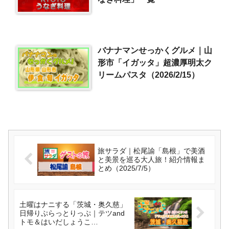
バナナマンせっかくグルメ｜山
形市「イガッタ」超濃厚明太ク
リームパスタ（2026/2/15）
旅サラダ｜松尾諭「島根」で美酒
と美景を巡る大人旅！紹介情報ま
とめ（2025/7/5）
土曜はナニする「茨城・奥久慈」
日帰りぷらっとりっぷ｜テツand
トモ＆はいだしょうこ