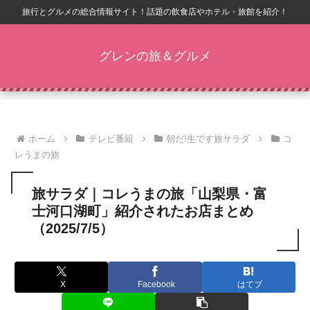
旅行とグルメの総合情報サイト！話題の飲食店やホテル・旅館を紹介！
グレンの旅＆グルメ
ホーム
テレビ番組
朝だ!生です旅サラダ
コ
レうまの旅
旅サラダ｜コレうまの旅「山梨県・富
士河口湖町」紹介されたお店まとめ
（2025/7/5）
X
Facebook
はてブ