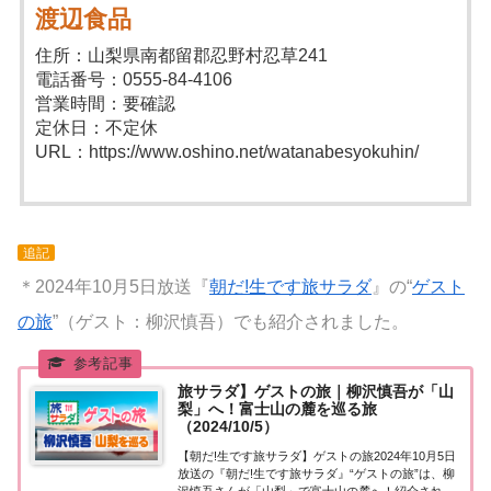
渡辺食品
住所：山梨県南都留郡忍野村忍草241
電話番号：0555-84-4106
営業時間：要確認
定休日：不定休
URL：https://www.oshino.net/watanabesyokuhin/
追記
＊2024年10月5日放送『
朝だ!生です旅サラダ
』の“
ゲスト
の旅
”（ゲスト：柳沢慎吾）でも紹介されました。
旅サラダ】ゲストの旅｜柳沢慎吾が「山
梨」へ！富士山の麓を巡る旅
（2024/10/5）
【朝だ!生です旅サラダ】ゲストの旅2024年10月5日
放送の『朝だ!生です旅サラダ』“ゲストの旅”は、柳
沢慎吾さんが「山梨」で富士山の麓へ！紹介された