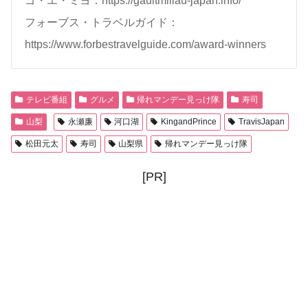
ゴ・エ・ミヨ：https://gaultmillau-japan.info/
フォーブス・トラベルガイド：
https://www.forbestravelguide.com/award-winners
テレビ番組
グルメ
帰れマンデー見っけ隊
寿司
山梨
永瀬廉
河口湖
KingandPrince
TravisJapan
松田元太
寿司
山梨県
帰れマンデー見っけ隊
[PR]