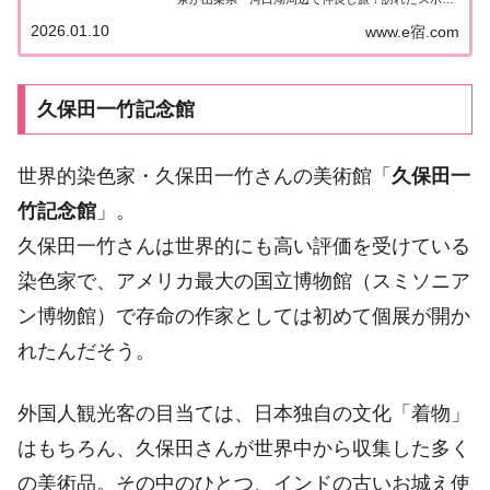
トや食べたグルメなど、紹介された情報をまとめま
2026.01.10
www.e宿.com
した！詳しくはこちら！日帰りぷらっとりっぷ「山
梨県・河口湖」仲良し芸能人が自由気ままに日...
久保田一竹記念館
世界的染色家・久保田一竹さんの美術館「
久保田一
竹記念館
」。
久保田一竹さんは世界的にも高い評価を受けている
染色家で、アメリカ最大の国立博物館（スミソニア
ン博物館）で存命の作家としては初めて個展が開か
れたんだそう。
外国人観光客の目当ては、日本独自の文化「着物」
はもちろん、久保田さんが世界中から収集した多く
の美術品。その中のひとつ、インドの古いお城え使