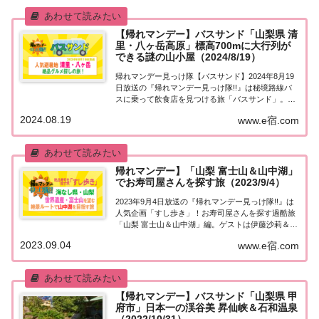
【帰れマンデー】バスサンド「山梨県 清
里・八ヶ岳高原」標高700mに大行列が
できる謎の山小屋（2024/8/19）
帰れマンデー見っけ隊【バスサンド】2024年8月19
日放送の『帰れマンデー見っけ隊!!』は秘境路線バ
スに乗って飲食店を見つける旅「バスサンド」。舞
台は山梨県 清里・八ヶ岳エリア！ゲストは渡辺直美
2024.08.19
www.e宿.com
＆しずる！果たして飲食店は見つかるのか？標高
700mの山奥に100人以上の行列ができる...
帰れマンデー】「山梨 富士山＆山中湖」
でお寿司屋さんを探す旅（2023/9/4）
2023年9月4日放送の『帰れマンデー見っけ隊!!』は
人気企画「すし歩き」！お寿司屋さんを探す過酷旅
「山梨 富士山＆山中湖」編。ゲストは伊藤沙莉＆瀬
戸康史＆ティモンディ高岸。ゴールは600万本のコ
2023.09.04
www.e宿.com
スモスと富士山のコラボ絶景と、富獄三十六景の赤
富士が眺められる絶景露天温泉！紹介され...
【帰れマンデー】バスサンド「山梨県 甲
府市」日本一の渓谷美 昇仙峡＆石和温泉