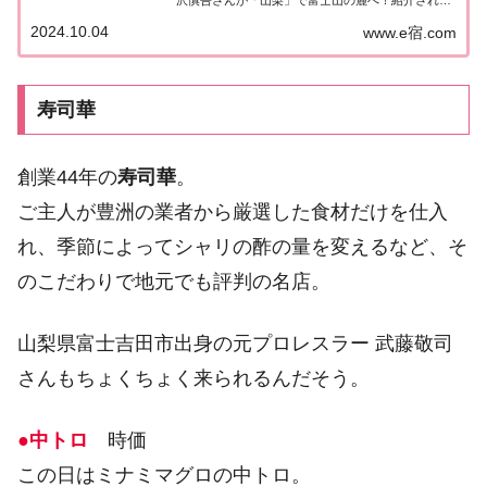
情報はこちら！柳沢慎吾「山梨」富士山の麓をを巡
2024.10.04
www.e宿.com
る旅今日の“ゲストの旅”は柳沢慎吾さん。山梨県で
富士山の麓へ！富士五湖のひとつ「山中...
寿司華
創業44年の
寿司華
。
ご主人が豊洲の業者から厳選した食材だけを仕入
れ、季節によってシャリの酢の量を変えるなど、そ
のこだわりで地元でも評判の名店。
山梨県富士吉田市出身の元プロレスラー 武藤敬司
さんもちょくちょく来られるんだそう。
●中トロ
時価
この日はミナミマグロの中トロ。