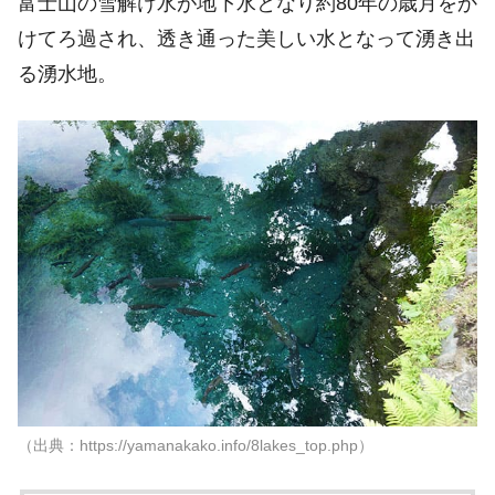
富士山の雪解け水が地下水となり約80年の歳月をか
けてろ過され、透き通った美しい水となって湧き出
る湧水地。
（出典：https://yamanakako.info/8lakes_top.php）