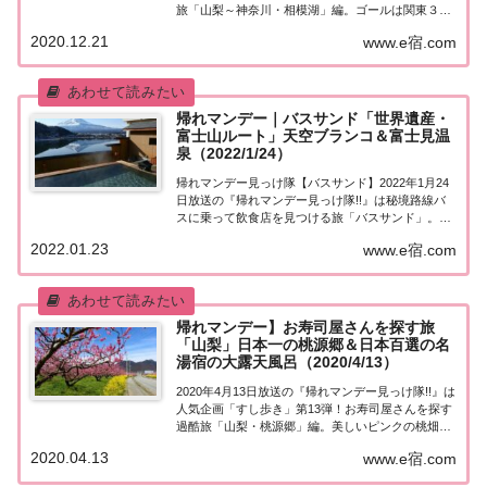
旅「山梨～神奈川・相模湖」編。ゴールは関東３大
イルミネーション＆絶景湯宿の渓流ヒノキ風呂！ゲ
2020.12.21
www.e宿.com
ストは初参戦の香川照之さん！乃木坂46 秋元＆ノン
スタ井上も！紹介された情報をまとめま...
帰れマンデー｜バスサンド「世界遺産・
富士山ルート」天空ブランコ＆富士見温
泉（2022/1/24）
帰れマンデー見っけ隊【バスサンド】2022年1月24
日放送の『帰れマンデー見っけ隊!!』は秘境路線バ
スに乗って飲食店を見つける旅「バスサンド」。舞
台は山梨県・富士五湖！ゲストはキスマイ千賀＆
2022.01.23
www.e宿.com
SixTONES髙地＆ティモンディ！果たして飲食店は
見つかるのか？ゴールの富士山の絶景を望...
帰れマンデー】お寿司屋さんを探す旅
「山梨」日本一の桃源郷＆日本百選の名
湯宿の大露天風呂（2020/4/13）
2020年4月13日放送の『帰れマンデー見っけ隊!!』は
人気企画「すし歩き」第13弾！お寿司屋さんを探す
過酷旅「山梨・桃源郷」編。美しいピンクの桃畑が
広がる心癒される絶景ルートを進みます。ゴールは
2020.04.13
www.e宿.com
桃源郷公園！そして日本百選の名湯宿の大露天風
呂！お寿司屋さんは見つかるのか!? ゲス...