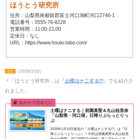
ほうとう研究所
住所：山梨県南都留郡富士河口湖町河口2746-1
電話番号：0555-76-8228
営業時間：11:00-21:00
定休日：なし
URL：https://www.houto-labo.com/
（2026/1/10）
追記
＊「ほうとう研究所」は『
土曜はナニする!?
』でも紹介さ
れました。
土曜はナニする｜前園真聖＆丸山桂里奈
「山梨県・河口湖」日帰りぷらっとりっ
ぷ
2026年1月10日放送の『土曜はナニする!?』は『日
帰りぷらっとりっぷ』！今回は前園真聖＆丸山桂里
奈が山梨県・河口湖周辺で仲良し旅！訪れたスポッ