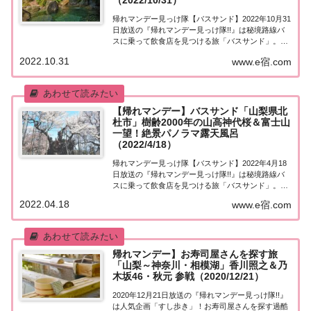
（2022/10/31）
帰れマンデー見っけ隊【バスサンド】2022年10月31
日放送の『帰れマンデー見っけ隊!!』は秘境路線バ
スに乗って飲食店を見つける旅「バスサンド」。舞
台は山梨県・甲府市！ゲストは吉川晃司＆おいでや
2022.10.31
www.e宿.com
すこが！果たして飲食店は見つかるのか？日本一の
渓谷美「昇仙峡」＆全国屈指の温泉郷「石和...
【帰れマンデー】バスサンド「山梨県北
杜市」樹齢2000年の山高神代桜＆富士山
一望！絶景パノラマ露天風呂
（2022/4/18）
帰れマンデー見っけ隊【バスサンド】2022年4月18
日放送の『帰れマンデー見っけ隊!!』は秘境路線バ
スに乗って飲食店を見つける旅「バスサンド」。舞
台は山梨県北杜市！ゲストは女優・松下奈緒＆オー
2022.04.18
www.e宿.com
ドリー春日＆おいでやすこが！果たして飲食店は見
つかるのか？ゴールの推定樹齢2000年「山...
帰れマンデー】お寿司屋さんを探す旅
「山梨～神奈川・相模湖」香川照之＆乃
木坂46・秋元 参戦（2020/12/21）
2020年12月21日放送の『帰れマンデー見っけ隊!!』
は人気企画「すし歩き」！お寿司屋さんを探す過酷