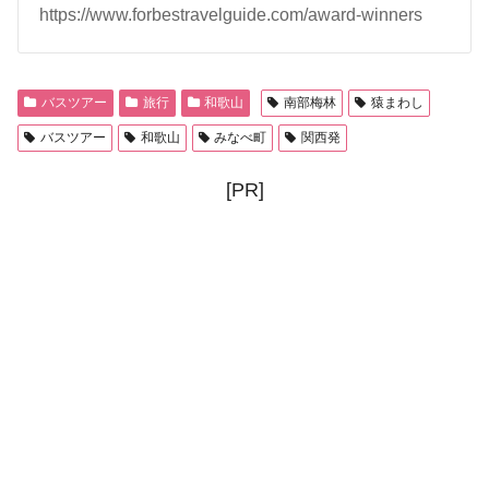
https://www.forbestravelguide.com/award-winners
バスツアー
旅行
和歌山
南部梅林
猿まわし
バスツアー
和歌山
みなべ町
関西発
[PR]