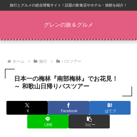
旅行とグルメの総合情報サイト！話題の飲食店やホテル・旅館を紹介！
グレンの旅＆グルメ
ホーム
旅行
バスツアー
日本一の梅林『南部梅林』でお花見！
～ 和歌山日帰りバスツアー
X
Facebook
はてブ
LINE
コピー