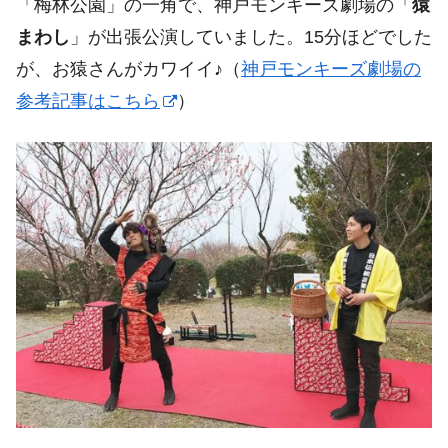
「梅林公園」の一角で、神戸モンキーズ劇場の「
猿
まわし
」が出張公演していました。15分ほどでした
が、お猿さんがカワイイ♪（
神戸モンキーズ劇場の
参考記事はこちら
）