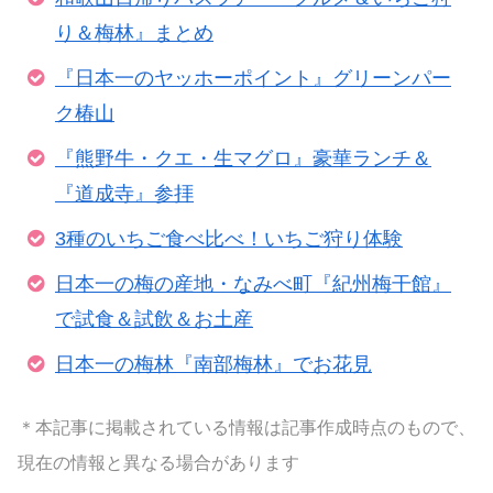
り＆梅林』まとめ
『日本一のヤッホーポイント』グリーンパー
ク椿山
『熊野牛・クエ・生マグロ』豪華ランチ＆
『道成寺』参拝
3種のいちご食べ比べ！いちご狩り体験
日本一の梅の産地・なみべ町『紀州梅干館』
で試食＆試飲＆お土産
日本一の梅林『南部梅林』でお花見
＊本記事に掲載されている情報は記事作成時点のもので、
現在の情報と異なる場合があります