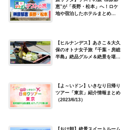
恵”が「長野・松本」へ！ロケ
地や宿泊したホテルまとめ
（2024/9/14）
【ヒルナンデス】あさこ＆大久
保のオトナ女子旅『千葉・房総
半島』絶品グルメ＆絶景を堪
能！
【よ～いドン】いきなり日帰り
ツアー「東京」紹介情報まとめ
（2023/6/13）
【おは朝】絶景スイートルーム