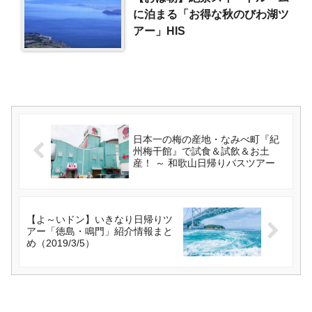
に泊まる「お得な秋のびわ湖ツ
アー」HIS
日本一の梅の産地・なみべ町『紀
州梅干館』で試食＆試飲＆お土
産！ ～ 和歌山日帰りバスツアー
【よ～いドン】いきなり日帰りツ
アー「徳島・鳴門」紹介情報まと
め（2019/3/5）