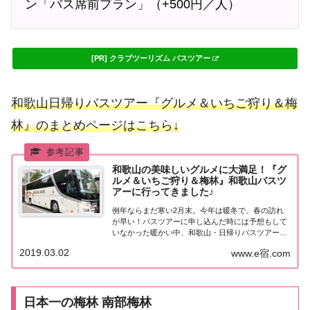
ン「バス席前プラン」（+500円／人）
[PR] クラブツーリズム バスツアー
和歌山日帰りバスツアー『グルメ＆いちご狩り＆梅
林』のまとめページはこちら↓
和歌山の美味しいグルメに大満足！『グ
ルメ＆いちご狩り＆梅林』和歌山バスツ
アーに行ってきました♪
例年ならまだ寒い2月末。今年は暖冬で、春の訪れ
が早い！バスツアーに申し込んだ時には予想もして
いなかった暖かい中、和歌山・日帰りバスツアーに
参加してきました！クエ・熊野牛・生マグロなど和
2019.03.02
www.e宿.com
歌山の美味しい食材を使ったグルメと和歌山が生ん
だブランドいちご「まりひめ」が食べれるいちご狩
り、...
日本一の梅林 南部梅林