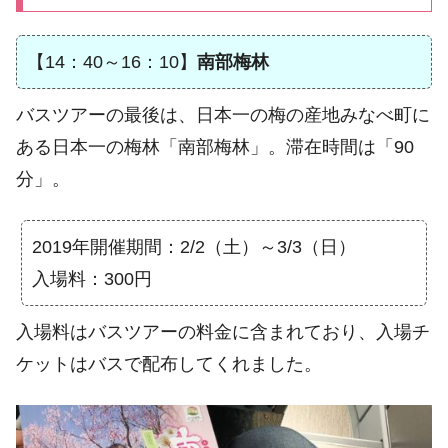
【14：40～16：10】
南部梅林
バスツアーの最後は、日本一の梅の産地みなべ町に
ある日本一の梅林「南部梅林」。滞在時間は「90
分」。
2019年開催期間：2/2（土）～3/3（日）
入場料：300円
入場料はバスツアーの料金に含まれており、入場チ
ケットはバスで配布してくれました。