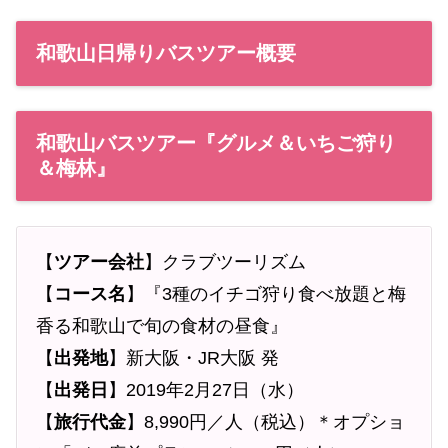
和歌山日帰りバスツアー概要
和歌山バスツアー『グルメ＆いちご狩り
＆梅林』
【
ツアー会社
】クラブツーリズム
【
コース名
】『3種のイチゴ狩り食べ放題と梅
香る和歌山で旬の食材の昼食』
【
出発地
】新大阪・JR大阪 発
【
出発日
】2019年2月27日（水）
【
旅行代金
】8,990円／人（税込）＊オプショ