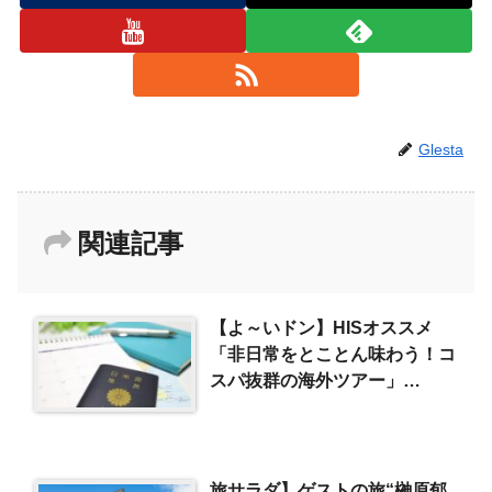
Glesta
関連記事
【よ～いドン】HISオススメ
「非日常をとことん味わう！コ
スパ抜群の海外ツアー」
（2024/3/7）
旅サラダ】ゲストの旅“榊原郁