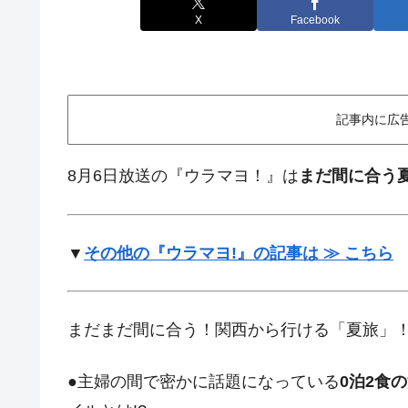
X
Facebook
記事内に広
8月6日放送の『ウラマヨ！』は
まだ間に合う
▼
その他の『ウラマヨ!』の記事は ≫ こちら
まだまだ間に合う！関西から行ける「夏旅」！
●主婦の間で密かに話題になっている
0泊2食