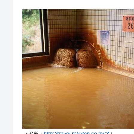
（出典：
http://travel.rakuten.co.jp/
）