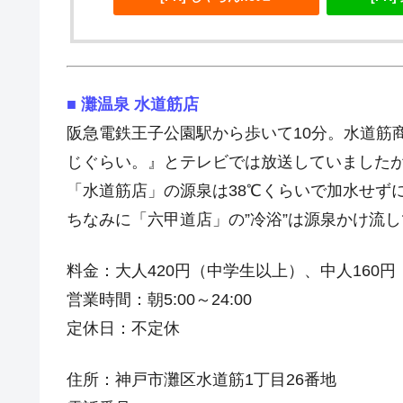
■ 灘温泉 水道筋店
阪急電鉄王子公園駅から歩いて10分。水道筋
じぐらい。』とテレビでは放送していましたが
「水道筋店」の源泉は38℃くらいで加水せず
ちなみに「六甲道店」の”冷浴”は源泉かけ流し
料金：大人420円（中学生以上）、中人160
営業時間：朝5:00～24:00
定休日：不定休
住所：神戸市灘区水道筋1丁目26番地