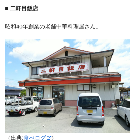
■
二軒目飯店
昭和40年創業の老舗中華料理屋さん。
（出典:
食べログ
）