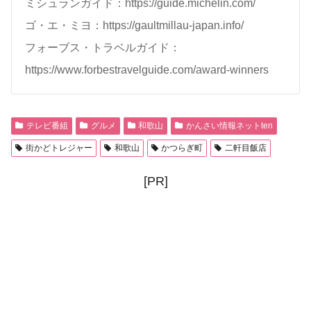
ミシュランガイド：https://guide.michelin.com/
ゴ・エ・ミヨ：https://gaultmillau-japan.info/
フォーブス・トラベルガイド：
https://www.forbestravelguide.com/award-winners
テレビ番組
グルメ
和歌山
かんさい情報ネットten
街かどトレジャー
和歌山
かつらぎ町
二軒目飯店
[PR]