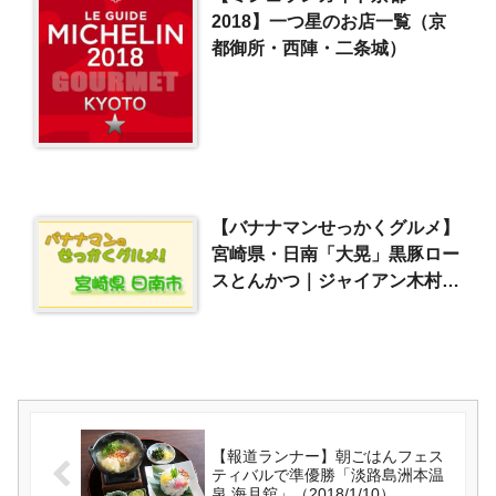
2018】一つ星のお店一覧（京
都御所・西陣・二条城）
【バナナマンせっかくグルメ】
宮崎県・日南「大晃」黒豚ロー
スとんかつ｜ジャイアン木村昴
のグルメ探し 続編
（2021/10/10）
【報道ランナー】朝ごはんフェス
ティバルで準優勝「淡路島洲本温
泉 海月舘」（2018/1/10）