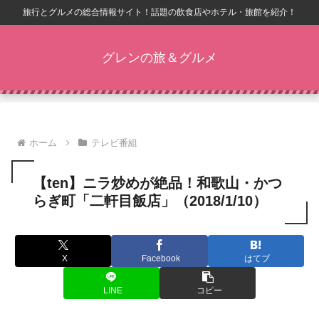
旅行とグルメの総合情報サイト！話題の飲食店やホテル・旅館を紹介！
グレンの旅＆グルメ
ホーム
テレビ番組
【ten】ニラ炒めが絶品！和歌山・かつ
らぎ町「二軒目飯店」（2018/1/10）
X
Facebook
はてブ
LINE
コピー