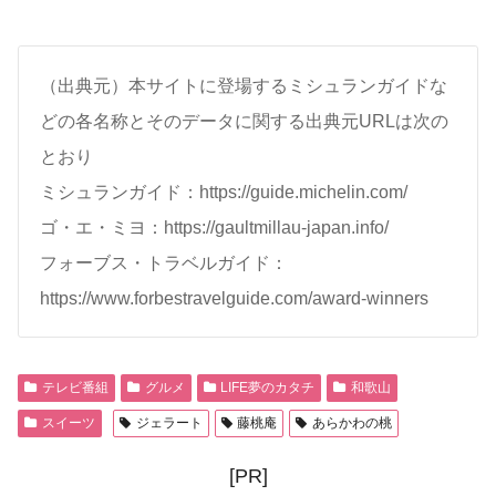
（出典元）本サイトに登場するミシュランガイドな
どの各名称とそのデータに関する出典元URLは次の
とおり
ミシュランガイド：https://guide.michelin.com/
ゴ・エ・ミヨ：https://gaultmillau-japan.info/
フォーブス・トラベルガイド：
https://www.forbestravelguide.com/award-winners
テレビ番組
グルメ
LIFE夢のカタチ
和歌山
スイーツ
ジェラート
藤桃庵
あらかわの桃
[PR]