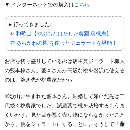
▼ インターネットでの購入は
こちら
▸ 行ってきました♪
≫
和歌山【やぶもとはたした農園 藤桃庵】
で“あらかわの桃”を使ったジェラートを堪能！
お店を切り盛りしているのは店主兼ジェラート職人
の藪本梓さん。薮本さんが高級な桃を贅沢に使える
のは、嫁ぎ先が桃農家だから。
和歌山に生まれた薮本さん。結婚して嫁いだ先は三
代続く桃農家でした。減農薬で桃を栽培するもうま
くいかず、見た目が悪く売り物にならなかったこと
から、桃をジェラートにすることに。そうして「
藤