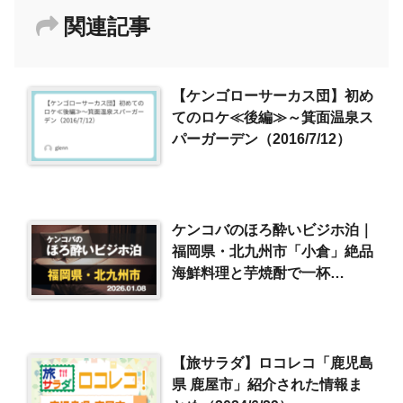
関連記事
【ケンゴローサーカス団】初め
てのロケ≪後編≫～箕面温泉ス
パーガーデン（2016/7/12）
ケンコバのほろ酔いビジホ泊｜
福岡県・北九州市「小倉」絶品
海鮮料理と芋焼酎で一杯
（2026/1/8）
【旅サラダ】ロコレコ「鹿児島
県 鹿屋市」紹介された情報ま