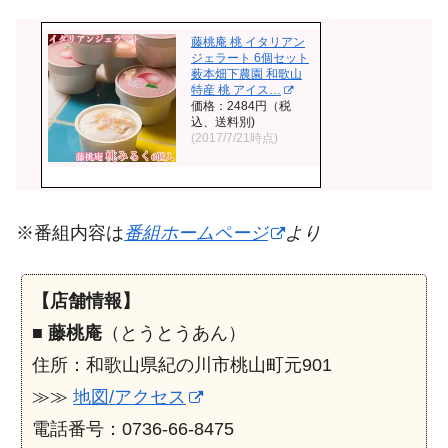
藤桃庵 桃 イタリアン
ジェラート 6個セット
薮本畑下農園 和歌山
特産 桃 アイス…
価格：2484円（税
込、送料別)
(2017/7/21時点)
※番組内容は
番組ホームページ
より
【店舗情報】
■
藤桃庵
（とうとうあん）
住所：和歌山県紀の川市桃山町元901
≫≫
地図/アクセス
電話番号：0736-66-8475