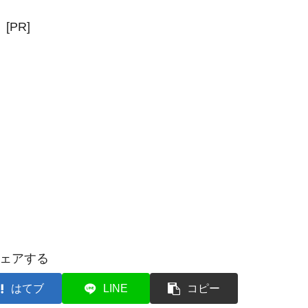
[PR]
ェアする
はてブ
LINE
コピー