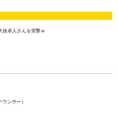
J大抜卓人さんを突撃ｗ
ナウンサー）