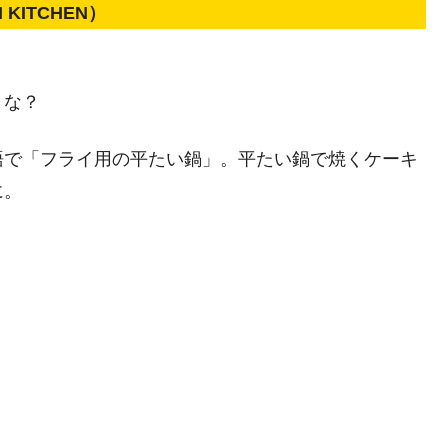
KITCHEN）
うな？
語で「フライ用の平たい鍋」。平たい鍋で焼くケーキ
に。