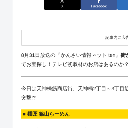
X
Facebook
記事内に広
8月31日放送の『かんさい情報ネット ten』
街
でお宝探し！テレビ初取材のお店はあるのか
今日は天神橋筋商店街、天神橋2丁目～3丁目近
突撃!?
■ 麺匠 篠山らーめん