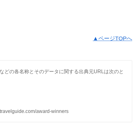
▲ページTOPへ
などの各名称とそのデータに関する出典元URLは次のと
lguide.com/award-winners