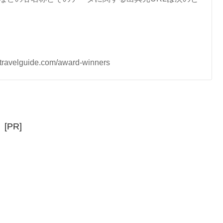
lguide.com/award-winners
[PR]