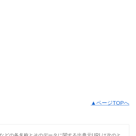
▲ページTOPへ
などの各名称とそのデータに関する出典元URLは次のと