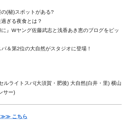
の(秘)スポットがある?
性過ぎる夜食とは？
噂に』Wヤング佐藤武志と浅香あき恵のブログをピッ
スパ＆第2位の大自然がスタジオに登場！
セルライトスパ(大須賀・肥後) 大自然(白井・里) 横山
ンサー)
≫≫ こちら