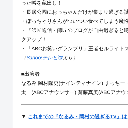
った噂を蔵出し！
・長居公園におっちゃんだけが集まり過ぎる謎
・ぽっちゃりさんがついつい食べてしまう魔
・『師匠通信・師匠のブログが自由過ぎると
クアップ！
・「ABCお笑いグランプリ」王者セルライト
（
Yahoo!テレビ
より）
■出演者
なるみ 岡村隆史(ナインティナイン) すっちー 
太一(ABCアナウンサー) 斎藤真美(ABCアナウ
▼
これまでの『なるみ・岡村の過ぎるTV』は 