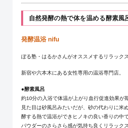
自然発酵の熱で体を温める酵素風
発酵温浴 nifu
ぼる塾・はるかさんがオススメするリラック
新宿や六本木にある女性専用の温浴専門店。
●
酵素風呂
約10分の入浴で体温が上がり血行促進効果が
見た目は砂風呂みたいだが、砂の代わりに米
酵する熱で温浴ができヒノキの良い香りの中で
パウダーのさらさら感が気持ち良くリラックス