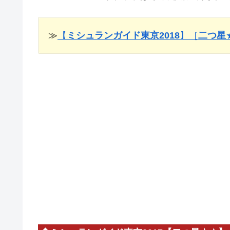
≫
【
ミシュランガイド東京2018
】［
二つ星