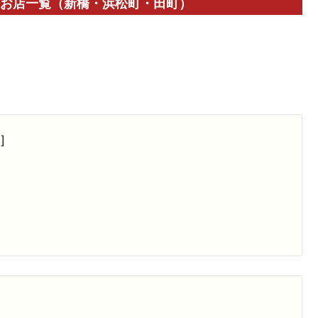
】 お店一覧（新橋・浜松町・田町）
理］