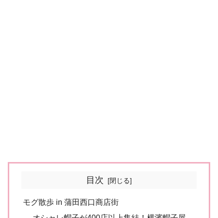
目次
モグ散歩 in 蒲田西口商店街
オシャレ帽子が400店以上集結！横濱帽子屋