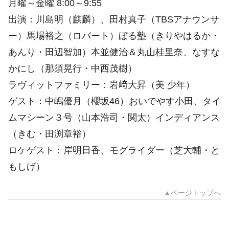
月曜～金曜 8:00～9:55
出演：川島明（麒麟）、田村真子（TBSアナウンサ
ー）馬場裕之（ロバート）ぼる塾（きりやはるか・
あんり・田辺智加）本並健治＆丸山桂里奈、なすな
かにし（那須晃行・中西茂樹）
ラヴィットファミリー：岩﨑大昇（美 少年）
ゲスト：中嶋優月（櫻坂46）おいでやす小田、タイ
ムマシーン３号（山本浩司・関太）インディアンス
（きむ・田渕章裕）
ロケゲスト：岸明日香、モグライダー（芝大輔・と
もしげ）
▲ページトップへ