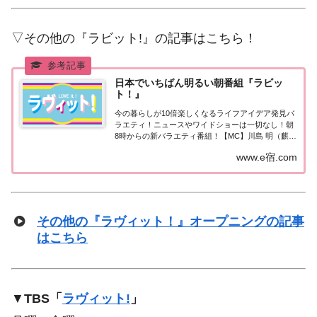
▽その他の『ラビット!』の記事はこちら！
日本でいちばん明るい朝番組『ラビッ
ト！』
今の暮らしが10倍楽しくなるライフアイデア発見バ
ラエティ！ニュースやワイドショーは一切なし！朝
8時からの新バラエティ番組！【MC】川島 明（麒
麟）、田村真子（TBSアナウンサー）
www.e宿.com
その他の『ラヴィット！』オープニングの記事
はこちら
▼
TBS「
ラヴィット!
」