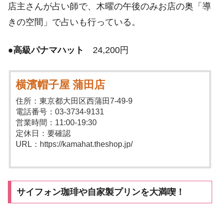
店主さんが占い師で、木曜の午後のみお店の奥「導
きの空間」で占いも行っている。
●
高級パナマハット
24,200円
横濱帽子屋 蒲田店
住所：東京都大田区西蒲田7-49-9
電話番号：03-3734-9131
営業時間：11:00-19:30
定休日：要確認
URL：https://kamahat.theshop.jp/
サイフォン珈琲や自家製プリンを大満喫！