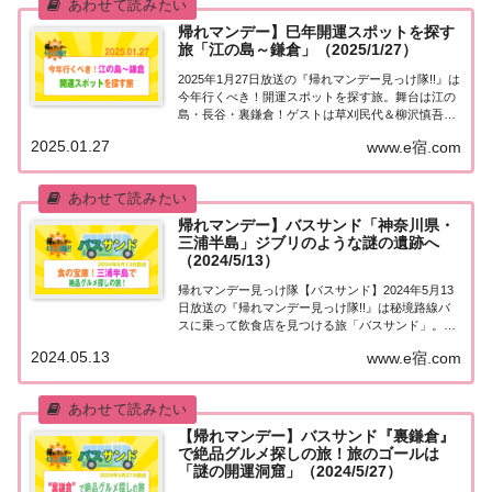
帰れマンデー】巳年開運スポットを探す
旅「江の島～鎌倉」（2025/1/27）
2025年1月27日放送の『帰れマンデー見っけ隊!!』は
今年行くべき！開運スポットを探す旅。舞台は江の
島・長谷・裏鎌倉！ゲストは草刈民代＆柳沢慎吾＆
あばれる君＆阿部なつき！果たして飲食店は見つか
2025.01.27
www.e宿.com
るのか？各エリアでご当地グルメと巳年開運スポッ
トを探します！紹介された情報をまとめまし...
帰れマンデー】バスサンド「神奈川県・
三浦半島」ジブリのような謎の遺跡へ
（2024/5/13）
帰れマンデー見っけ隊【バスサンド】2024年5月13
日放送の『帰れマンデー見っけ隊!!』は秘境路線バ
スに乗って飲食店を見つける旅「バスサンド」。舞
台は神奈川県・三浦半島！ゲストは松下奈緒＆友
2024.05.13
www.e宿.com
近！果たして飲食店は見つかるのか？ゴールの3年
前まで立入禁止だったと謎の巨大日本遺産を目指...
【帰れマンデー】バスサンド『裏鎌倉』
で絶品グルメ探しの旅！旅のゴールは
「謎の開運洞窟」（2024/5/27）