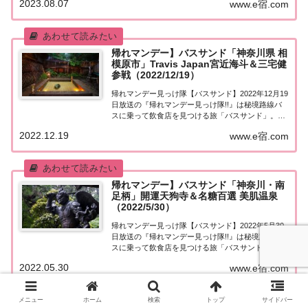
2023.08.07
www.e宿.com
ゴールには富士山に沈む奇跡の夕日が見られる島
と、絶景露天風呂が待っている！...
帰れマンデー】バスサンド「神奈川県 相
模原市」Travis Japan宮近海斗＆三宅健
参戦（2022/12/19）
帰れマンデー見っけ隊【バスサンド】2022年12月19
日放送の『帰れマンデー見っけ隊!!』は秘境路線バ
スに乗って飲食店を見つける旅「バスサンド」。舞
台は神奈川県相模原市！ゲストは女優・鈴木砂羽＆
2022.12.19
www.e宿.com
三宅健＆Travis Japan宮近海斗！果たして飲食店は
見つかるのか？ゴールの宮ヶ瀬...
帰れマンデー】バスサンド「神奈川・南
足柄」開運天狗寺＆名糖百選 美肌温泉
（2022/5/30）
帰れマンデー見っけ隊【バスサンド】2022年5月30
日放送の『帰れマンデー見っけ隊!!』は秘境路線バ
スに乗って飲食店を見つける旅「バスサンド」。舞
台は神奈川県山北町～南足柄市へとまたがる秘境ル
2022.05.30
www.e宿.com
ート。開運スポットとしても人気のある天狗寺「大
雄山最乗寺」へ！ゲストは町田啓太＆ナイツ＆...
メニュー
ホーム
検索
トップ
サイドバー