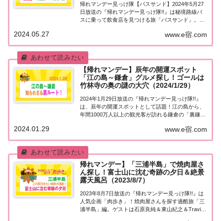
帰れマンデー見っけ隊【バスサンド】2024年5月27
日放送の『帰れマンデー見っけ隊!!』は秘境路線バ
スに乗って飲食店を見つける旅「バスサンド」。舞
台は裏鎌倉！ゲストは高橋一生＆宮川大輔！果たし
2024.05.27
www.e宿.com
て飲食店は見つかるのか？ゴールの開運巨大洞窟を
目指します！紹介された情報をまとめました！...
【帰れマンデー】辰年の開運スポット
「江の島～鎌倉」グルメ探し！ゴールは
竹林寺の奥の謎の大穴（2024/1/29）
2024年1月29日放送の『帰れマンデー見っけ隊!!』
は、辰年の開運スポットとして話題！江の島から、
年間1000万人以上の観光客が訪れる鎌倉の「裏鎌倉
ルート」。ゲストは山田邦子＆小泉孝太郎＆オード
2024.01.29
www.e宿.com
リー春日！果たして飲食店は見つかるのか？ゴール
の竹林寺の奥の謎の大穴を目指します！紹...
帰れマンデー】「三浦半島」で焼肉屋さ
ん探し！富士山に沈む奇跡の夕日＆絶景
露天風呂（2023/8/7）
2023年8月7日放送の『帰れマンデー見っけ隊!!』は
人気企画「肉歩き」！焼肉屋さんを探す過酷旅「三
浦半島」編。ゲストは石原良純＆東山紀之＆Travis
Japan 宮近海斗＆サッカー元日本代表・槙野智章！