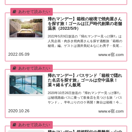
ない過酷ルール！ゲストはウエンツ...
帰れマンデー】箱根の秘境で焼肉屋さん
を探す旅！ゴールは江戸時代創業の老舗
温泉（2022/5/9）
2022年5月9日放送の『帰れマンデー見っけ隊!!』は
人気企画・肉歩き焼肉屋さんを探す過酷旅「箱根の
秘境」編。ゲストは酒井美紀＆なにわ男子・長尾謙
杜＆井上咲楽＆アンタッチャブル山崎＆宮下草薙の
2022.05.09
www.e宿.com
草薙！ゴールは江戸時代開業、創業360周年、多く
の著名人が訪れた箱根の老舗温泉！紹介され...
帰れマンデー】バスサンド「箱根で隠れ
た名店を探す旅」ゴールは空中温泉！
菜々緒＆ずん飯尾
2020年10月26日放送の『帰れマンデー見っけ隊!!』
は秘境路線バスに乗って飲食店を見つける旅「バス
サンド」。半年ぶりのロケ再開！舞台は箱根！今回
も隠れた名店を探します。サンドイッチマンと一緒
2020.10.26
www.e宿.com
に旅をするのは菜々緒＆ずん・飯尾！果たして飲食
店は見つかるのか？紹介された情報をまとめ...