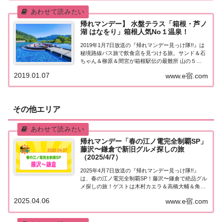
帰れマンデー】 水盤テラス「箱根・芦ノ
湖 はなをり」箱根人気No１温泉！
2019年1月7日放送の『帰れマンデー見っけ隊!!』は
秘境路線バス旅で飲食店を見つける旅。サンド＆石
ちゃん＆柳原＆間宮が箱根駅伝の最難所 山の５
区“箱根峠越え”に挑戦！こちらのページではその中
2019.01.07
www.e宿.com
で紹介された、箱根の人気No１温泉！水盤テラスで
大人気のホテル「箱根・芦ノ湖 はなをり」...
その他エリア
帰れマンデー「春の江ノ電完全制覇SP」
藤沢〜鎌倉で新旧グルメ探しの旅
（2025/4/7）
2025年4月7日放送の『帰れマンデー見っけ隊!!』
は、春の江ノ電完全制覇SP！藤沢〜鎌倉で絶品グル
メ探しの旅！ゲストは木村カエラ＆高橋大輔＆角田
夏実！果たして飲食店は見つかるのか？ゴールのに
2025.04.06
www.e宿.com
ぎり福を目指します！紹介された情報をまとめまし
た！春の江ノ電完全制覇SP今回の旅の舞台は...