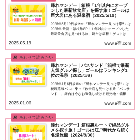
帰れマンデー｜箱根「1年以内にオープ
ンした最新飲食店」を探す旅！ゴールは
巨大岩にある温泉宿（2025/5/19）
2025年5月19日放送の『帰れマンデー見っけ隊!!』は
2025年 最新・箱根旅SP！１年以内にオープンした
最新飲食店を見つける旅。舞台は箱根！ゲストは歌
手・水森かおり＆ずん飯尾＆ハリセンボン春奈！果
2025.05.19
www.e宿.com
たして飲食店は見つかるのか？ゴールの巨大岩の中
にある謎の温泉宿を目指します！紹介...
帰れマンデー｜バスサンド「箱根で最新
人気グルメ探し」ゴールはランキング1
位の温泉（2025/1/6）
2025年1月6日放送の『帰れマンデー見っけ隊!!』は
秘境路線バスに乗って飲食店を見つける旅「バスサ
ンド」。舞台は今なお進化し続ける観光地・箱根！
ゲストはTOKIO松岡昌宏＆チョコレートプラネッ
2025.01.06
www.e宿.com
ト！果たして飲食店は見つかるのか？ゴールの「箱
根の人気ホテル・温泉旅館ランキング１位！...
帰れマンデー】箱根裏ルートで絶品グル
メを探す旅！ゴールは江戸時代から続く
名湯旅館（2024/9/30）