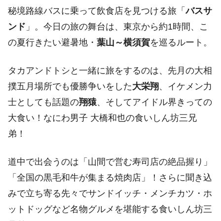
秘境路線バスに乗って飲食店を見つける旅「
バスサ
ンド
」。今日の旅の舞台は、東京から約1時間、こ
の夏行きたい避暑地・
葉山～横須賀
を巡るルート。
タカアンドトシと一緒に旅をするのは、先月の大相
撲五月場所でも優勝争いをした
大栄翔
、イケメン力
士としても話題の
翔猿
、そしてアイドル界きっての
大食い！なにわ男子 大橋和也の食いしん坊三兄
弟！
道中で出会うのは「山間で営む寿司店の絶品握り」
「全国の黒毛和牛が集まる焼肉店」！さらに聞き込
みで立ち寄る先々でサンドイッチ・メンチカツ・ホ
ットドッグなど名物グルメを堪能する食いしん坊三