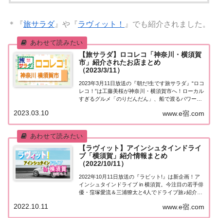
＊『
旅サラダ
』や『
ラヴィット！
』でも紹介されました。
【旅サラダ】ロコレコ「神奈川・横須賀
市」紹介されたお店まとめ
（2023/3/11）
2023年3月11日放送の『朝だ!生です旅サラダ』“ロコ
レコ！”は工藤美桜が神奈川・横須賀市へ！ローカル
すぎるグルメ「のりだんだん」、船で渡るパワース
ポットなど、紹介された情報をまとめました。詳し
2023.03.10
www.e宿.com
くはこちら！ロコレコ「神奈川・横須賀市」月一回
放送のコーナー「ロコレコ！」。“旅人”...
【ラヴィット】アインシュタインドライ
ブ「横須賀」紹介情報まとめ
（2022/10/11）
2022年10月11日放送の『ラビット!』は新企画！ア
インシュタインドライブ in 横須賀。今注目の若手俳
優・窪塚愛流＆三浦獠太と4人でドライブ旅♪紹介さ
れた情報をまとめました。詳しくはこちら！アイン
2022.10.11
www.e宿.com
シュタインドライブ in 横須賀今日から始まった新企
画「アインシュタインドライブ...