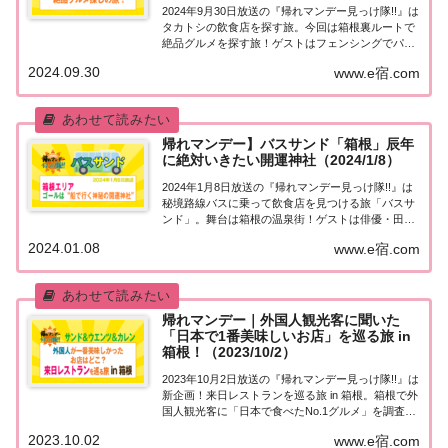
2024年9月30日放送の『帰れマンデー見っけ隊!!』は
タカトシの飲食店を探す旅。今回は箱根裏ルートで
絶品グルメを探す旅！ゲストはフェンシングでパリ
オリンピック銅メダルに輝いた宮脇花綸 選手＆東晟
2024.09.30
www.e宿.com
良 選手。そして、槙野智章＆オズワルド 伊藤！果
たして飲食店は見つかるのか？ゴールの...
帰れマンデー】バスサンド「箱根」辰年
に絶対いきたい開運神社（2024/1/8）
2024年1月8日放送の『帰れマンデー見っけ隊!!』は
秘境路線バスに乗って飲食店を見つける旅「バスサ
ンド」。舞台は箱根の温泉街！ゲストは俳優・田中
圭＆林遣都、そしてサッカー日本代表キャプテン・
2024.01.08
www.e宿.com
吉田麻也！果たして飲食店は見つかるのか？ゴール
の「辰年に絶対行きたい」知る人ぞ知る箱根の...
帰れマンデー｜外国人観光客に聞いた
「日本で1番美味しいお店」を巡る旅 in
箱根！（2023/10/2）
2023年10月2日放送の『帰れマンデー見っけ隊!!』は
新企画！来日レストランを巡る旅 in 箱根。箱根で外
国人観光客に「日本で食べたNo.1グルメ」を調査！
実際に箱根で食べた外国人から飲食店名を聞き出
2023.10.02
www.e宿.com
し、そのお店に取材交渉し実食しないとクリアでき