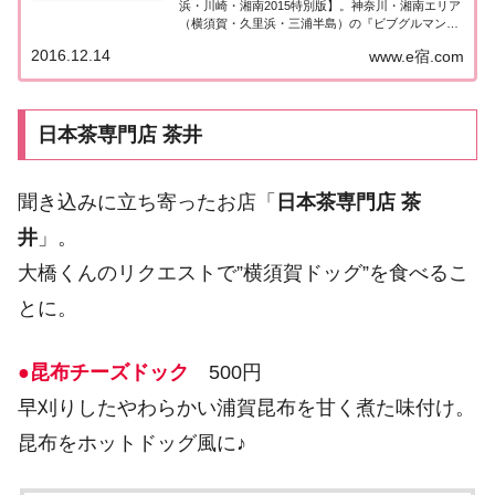
浜・川崎・湘南2015特別版】。神奈川・湘南エリア
（横須賀・久里浜・三浦半島）の『ビブグルマン』
掲載店を一覧にまとめました。ミシュランガイド湘
2016.12.14
www.e宿.com
南2015『ビブグルマン』「ミシュランガイド横浜・
川崎・湘南2015特別版」の湘南（横...
日本茶専門店 茶井
聞き込みに立ち寄ったお店「
日本茶専門店 茶
井
」。
大橋くんのリクエストで”横須賀ドッグ”を食べるこ
とに。
●昆布チーズドック
500円
早刈りしたやわらかい浦賀昆布を甘く煮た味付け。
昆布をホットドッグ風に♪