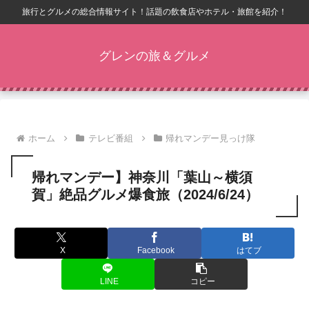
旅行とグルメの総合情報サイト！話題の飲食店やホテル・旅館を紹介！
グレンの旅＆グルメ
ホーム
テレビ番組
帰れマンデー見っけ隊
帰れマンデー】神奈川「葉山～横須
賀」絶品グルメ爆食旅（2024/6/24）
X
Facebook
はてブ
LINE
コピー