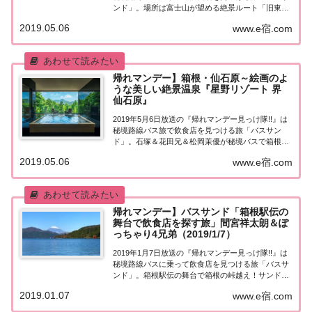
ンド」。場所は富士山が望める絶景ルート「旧東海
道」！途中には日本一の吊り橋「三島スカイウォー
2019.05.06
www.e宿.com
ク」も！そしてゴールは隠れ家的な箱根の秘湯！サ
ンドイッチマンと一緒に旅をするのは女優・松...
帰れマンデー】箱根・仙石原～絵画のよ
うな美しい絶景温泉『星野リゾート 界
仙石原』
2019年5月6日放送の『帰れマンデー見っけ隊!!』は
秘境路線バス旅で飲食店を見つける旅「バスサン
ド」。石塚＆花田兄＆松岡茉優が秘境バスで箱根峠
越え！こちらのページではその中で紹介された「星
2019.05.06
www.e宿.com
野リゾート 界 仙石原」についてまとめました。く
わしい情報はこちら！星野リゾート 界 仙石...
帰れマンデー】バスサンド「箱根駅伝の
舞台で飲食店を探す旅」間宮祥太朗＆ぽ
っちゃり4兄弟（2019/1/7）
2019年1月7日放送の『帰れマンデー見っけ隊!!』は
秘境路線バスに乗って飲食店を見つける旅「バスサ
ンド」。箱根駅伝の舞台で箱根の峠越え！サンドイ
ッチマンと一緒に旅をするのは、間宮祥太朗＆石塚
2019.01.07
www.e宿.com
英彦＆柳原可奈子！果たして飲食店は見つかるの
か？紹介された情報をまとめました！箱根駅伝の...