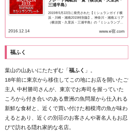
プレート掲載店一覧（横須賀・久里浜・
三浦半島）
2015年5月22日に発売された【ミシュランガイド横
浜・川崎・湘南2015特別版】。神奈川・湘南エリア
（横須賀・久里浜・三浦半島）の『ミシュランプレ
ート（調査員オススメ）』掲載店を一覧にまとめま
2016.12.14
www.e宿.com
した。ミシュランガイド湘南2015『ミシュランプレ
ート』「ミシュランガイド横浜・川崎・...
福ふく
葉山の山あいにたたずむ「
福ふく
」。
18年前に東京から移住してこの地にお店を開いたご
主人 中村勝司さんが、東京でお寿司を握っていた
ころから付き合いのある豊洲の魚問屋から仕入れる
新鮮な食材と、近くで買い付けた相模湾の魚が味わ
えるとあり、近くの別荘のお客さんや著名人もお忍
びで訪れる隠れ家的な名店。