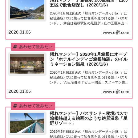
帰れマンデー】箱根駅伝の最難所・山の
五区で飲食店探し（2020/1/6）
2020年1月6日放送の『帰れマンデー見っけ隊!!』は
秘境路線バスに乗って飲食店を見つける旅「バスサ
ンド」。舞台は箱根駅伝の最難所・山の五区を走る
秘境バス。サンドイッチマンと一緒に旅をするのは
2020.01.06
www.e宿.com
V6三宅健＆デビュー間近のSnow Man佐久間＆注目
の若手女優・福地桃子＆滝沢カレン！...
帰れマンデー】2020年1月箱根にオープ
ン『ホテルインディゴ箱根強羅』のイル
ミネーション温泉（2020/1/6）
2020年1月6日放送の『帰れマンデー見っけ隊!!』は
秘境路線バスに乗って飲食店を見つける旅「バスサ
ンド」。V6三宅健＆デビュー間近！スノーマン佐久
間＆注目の若手女優・福地桃子とともに箱根へ！今
2020.01.05
www.e宿.com
回のゴールは2020年1月24日オープン！日本初上陸
の話題の海外ブランドホテル「ホテル...
帰れマンデー】バスサンド～秘境バスで
箱根峠越え＆絵画のような絶景温泉「星
野リゾート」
2019年5月6日放送の『帰れマンデー見っけ隊!!』は
秘境路線バスに乗って飲食店を見つける旅「バスサ