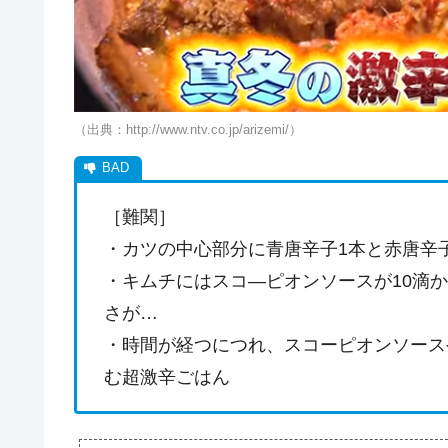
（出典：http://www.ntv.co.jp/arizemi/）
［難関］
・カツの中心部分に青唐辛子1本と赤唐辛
・キムチにはスコ―ピオンソースが10滴
さが…
・時間が経つにつれ、スコーピオンソース
む超激辛ごはん