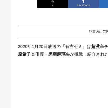
X
Facebook
記事内に広
2020年1月20日放送の『有吉ゼミ』は
超激辛
原希子
＆俳優・
黒羽麻璃央
が挑戦！紹介され