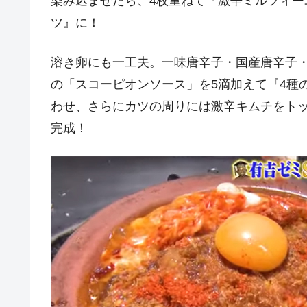
染み込ませたら、4枚重ねて「激辛ミルフィ
ツ』に！
溶き卵にも一工夫。一味唐辛子・国産唐辛子
の「スコーピオンソース」を5滴加えて『4種
わせ、さらにカツの周りには激辛キムチをト
完成！