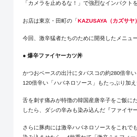
「カメラを止めるな！」で強烈なインパクト
お店は東京・田町の「
KAZUSAYA（カズサヤ
今回、激辛猛者たちのために開発したメニュ
●
爆辛ファイヤーカツ丼
かつおベースの出汁にタバスコの約280倍辛
120倍辛い「ハバネロソース」もたっぷり加
舌を刺す痛みが特徴の韓国産唐辛子をご飯に
したら、ダシの辛みも染み込んだ『ファイヤ
さらに豚肉には激辛ハバネロソースをこれで