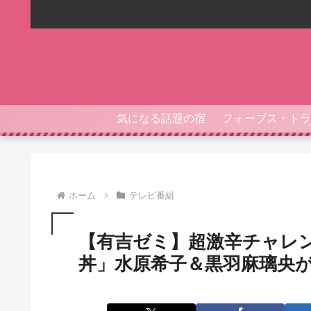
気になる話題の宿
ホーム
テレビ番組
【有吉ゼミ】超激辛チャレ
丼」水原希子＆黒羽麻璃央