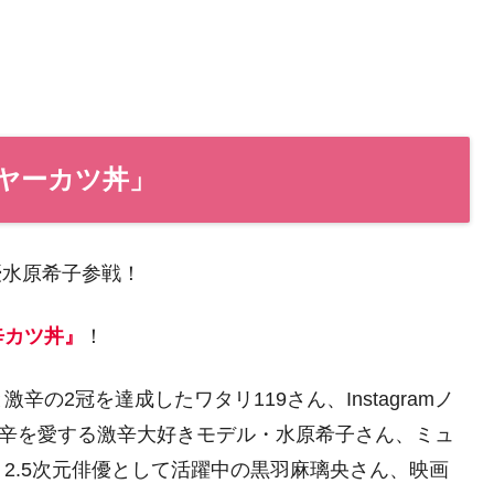
ヤーカツ丼」
優水原希子参戦！
辛カツ丼』
！
の2冠を達成したワタリ119さん、Instagramノ
激辛を愛する激辛大好きモデル・水原希子さん、ミュ
2.5次元俳優として活躍中の黒羽麻璃央さん、映画