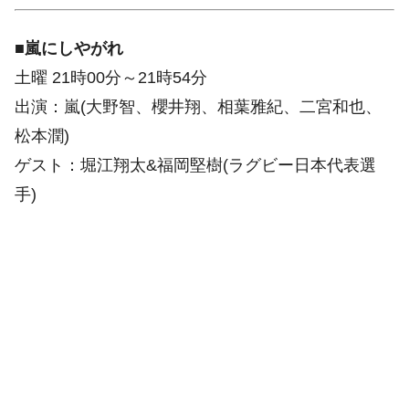
■
嵐にしやがれ
土曜 21時00分～21時54分
出演：嵐(大野智、櫻井翔、相葉雅紀、二宮和也、
松本潤)
ゲスト：堀江翔太&福岡堅樹(ラグビー日本代表選
手)