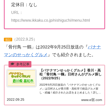
定休日：なし
URL：
https://www.ikkaku.co.jp/nishiguchi/menu.html
（2022.9.25）
追記
「骨付鳥 一鶴」は2022年9月25日放送の『
バナナ
マンのせっかくグルメ
』でも紹介されました。
【バナナマンせっかくグルメ】香川・高
松「骨付鳥 一鶴」日村さんがグルメ探し
（2022/9/25）
2022年9月25日放送の『バナナマンのせっかくグル
メ』は日村さんが香川県・高松市で絶品グルメ探
し・続編！紹介されたお店をまとめました！詳しく
はこちら！日村さんが「香川県・高松市」でグルメ
2022.09.25
www.e宿.com
探し・続編地元の人に「せっかくこの町に来たなら
食べたほうがいいグルメは何ですか？」と聞き込
み...