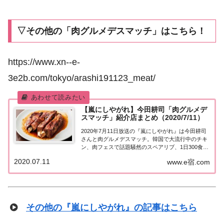
▽その他の「肉グルメデスマッチ」はこちら！
https://www.xn--e-
3e2b.com/tokyo/arashi191123_meat/
【嵐にしやがれ】今田耕司「肉グルメデ
スマッチ」紹介店まとめ（2020/7/11）
2020年7月11日放送の『嵐にしやがれ』は今田耕司
さんと肉グルメデスマッチ。韓国で大流行中のチキ
ン、肉フェスで話題騒然のスペアリブ、1日300食売
れる煮込みなど、紹介された情報をまとめました！
2020.07.11
www.e宿.com
今田耕司「肉グルメデスマッチ」今田耕司がデスマ
ッチに参戦！韓国で大流行中のチキン、肉フ...
その他の『嵐にしやがれ』の記事はこちら