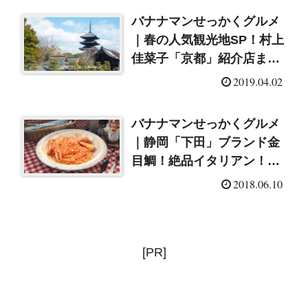
バナナマンせっかくグルメ
｜春の人気観光地SP！村上
佳菜子「京都」紹介店まと
め
2019.04.02
バナナマンせっかくグルメ
｜静岡「下田」ブランド金
目鯛！絶品イタリアン！話
題の鉄板焼！（2018/6/10）
2018.06.10
[PR]