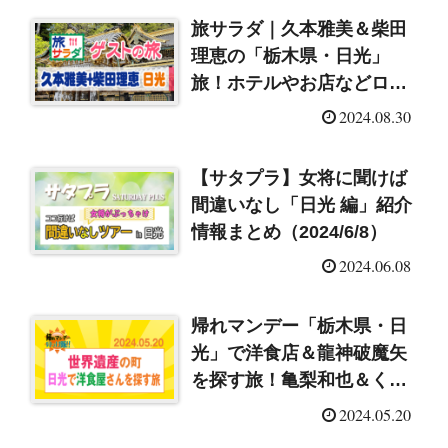
旅サラダ｜久本雅美＆柴田
理恵の「栃木県・日光」
旅！ホテルやお店などロケ
地はここ！（2024/8/31）
2024.08.30
【サタプラ】女将に聞けば
間違いなし「日光 編」紹介
情報まとめ（2024/6/8）
2024.06.08
帰れマンデー「栃木県・日
光」で洋食店＆龍神破魔矢
を探す旅！亀梨和也＆くり
ぃむ有田（2024/5/20）
2024.05.20