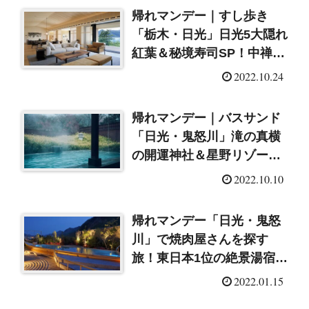
帰れマンデー｜すし歩き
「栃木・日光」日光5大隠れ
紅葉＆秘境寿司SP！中禅寺
湖の紅葉を一望できる絶景
2022.10.24
風呂（2022/10/24）
帰れマンデー｜バスサンド
「日光・鬼怒川」滝の真横
の開運神社＆星野リゾート
の美肌温泉（2022/10/10）
2022.10.10
帰れマンデー「日光・鬼怒
川」で焼肉屋さんを探す
旅！東日本1位の絶景湯宿｜
キンプリ神宮寺・サッカー
2022.01.15
大久保・柔道ウルフアロン