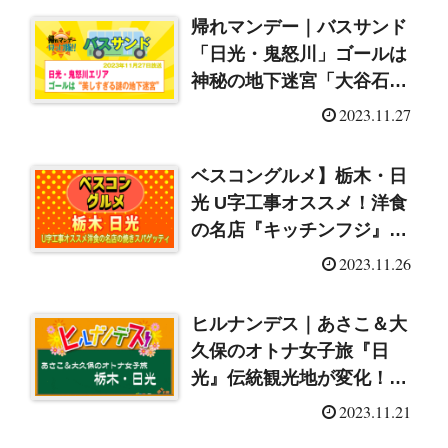
帰れマンデー｜バスサンド
「日光・鬼怒川」ゴールは
神秘の地下迷宮「大谷石採
掘場跡」（2023/11/27）
2023.11.27
ベスコングルメ】栃木・日
光 U字工事オススメ！洋食
の名店『キッチンフジ』
の“焼きスパゲッテ
2023.11.26
ィ”（2023/11/26）
ヒルナンデス｜あさこ＆大
久保のオトナ女子旅『日
光』伝統観光地が変化！新
名所＆穴場の絶景
2023.11.21
（2023/11/21）