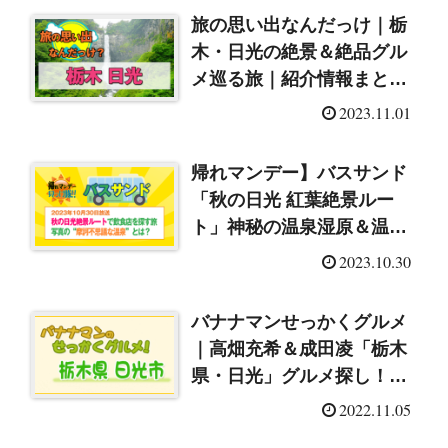
旅の思い出なんだっけ｜栃
木・日光の絶景＆絶品グル
メ巡る旅｜紹介情報まとめ
（2023/7/13）
2023.11.01
帰れマンデー】バスサンド
「秋の日光 紅葉絶景ルー
ト」神秘の温泉湿原＆温泉
に入れるお寺
2023.10.30
（2023/10/30）
バナナマンせっかくグルメ
｜高畑充希＆成田凌「栃木
県・日光」グルメ探し！紹
介店まとめ（2022/11/6）
2022.11.05