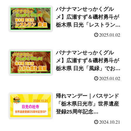
バナナマンせっかくグル
メ】広瀬すず＆磯村勇斗が
栃木県 日光「レストラン寿
楽」600gド迫力ハンバー
2025.01.02
グ！（2025/1/2）
バナナマンせっかくグル
メ】広瀬すず＆磯村勇斗が
栃木県 日光「風緑」でお好
み焼き＆焼きうどん！
2025.01.02
（2025/1/2）
帰れマンデー｜バスサンド
「栃木県日光市」世界遺産
登録25周年記念
SP（2024/10/21）
2024.10.21