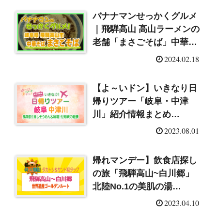
バナナマンせっかくグルメ
｜飛騨高山 高山ラーメンの
老舗「まさごそば」中華そ
ば（2024/2/18）
2024.02.18
【よ～いドン】いきなり日
帰りツアー「岐阜・中津
川」紹介情報まとめ
（2023/8/1）
2023.08.01
帰れマンデー】飲食店探し
の旅「飛騨高山~白川郷」
北陸No.1の美肌の湯
（2023/4/10）
2023.04.10