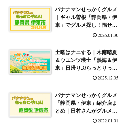
バナナマンせっかくグルメ
｜ギャル曽根「静岡県・伊
東」でグルメ探し！鴨せい
ろ＆天丼に豪快うな重
2026.01.30
（2026/2/1）
土曜はナニする｜木南晴夏
＆ウエンツ瑛士「熱海＆伊
東」日帰りぷらっとりっぷ
（2025/12/6）
2025.12.05
バナナマンせっかくグルメ
「静岡県・伊東」紹介店ま
とめ｜日村さんがグルメ探
し！（2022/1/2）
2022.01.01