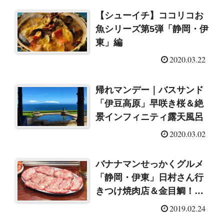
【シューイチ】ココリコお
魚シリーズ第5弾「静岡・伊
東」編
2020.03.22
帰れマンデー｜バスサンド
「伊豆高原」早咲き桜＆絶
景インフィニティ露天風呂
2020.03.02
バナナマンせっかくグルメ
「静岡・伊東」日村さん行
きつけ焼肉店＆金目鯛！
（2019/2/24）
2019.02.24