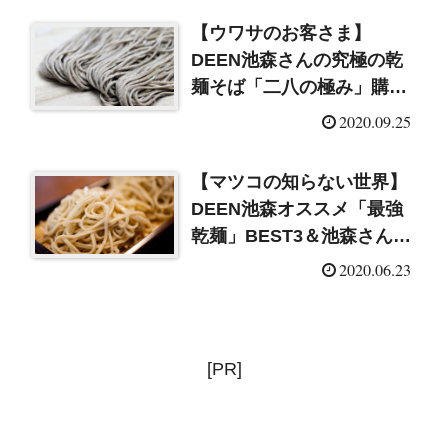
【ウワサのお客さま】
DEEN池森さんの究極の乾
麺そば「二八の極み」購
入・お取り寄せ方法
2020.09.25
【マツコの知らない世界】
DEEN池森オススメ「最強
乾麺」BEST3＆池森さんプ
ロデュース「二八の極み」
2020.06.23
[PR]