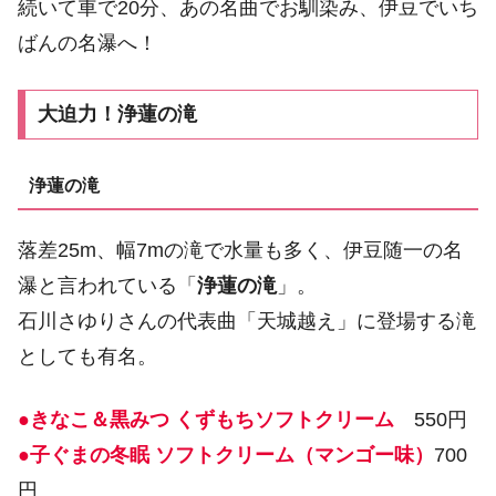
続いて車で20分、あの名曲でお馴染み、伊豆でいち
ばんの名瀑へ！
大迫力！浄蓮の滝
浄蓮の滝
落差25m、幅7mの滝で水量も多く、伊豆随一の名
瀑と言われている「
浄蓮の滝
」。
石川さゆりさんの代表曲「天城越え」に登場する滝
としても有名。
●きなこ＆黒みつ くずもちソフトクリーム
550円
●子ぐまの冬眠 ソフトクリーム（マンゴー味）
700
円