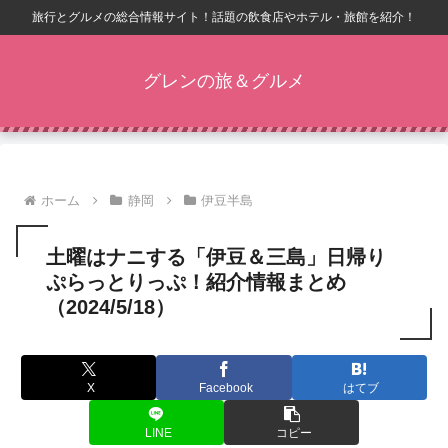
旅行とグルメの総合情報サイト！話題の飲食店やホテル・旅館を紹介！
グレンの旅＆グルメ
ホーム
静岡
伊豆半島
土曜はナニする「伊豆＆三島」日帰り
ぷらっとりっぷ！紹介情報まとめ
（2024/5/18）
X
Facebook
はてブ
LINE
コピー