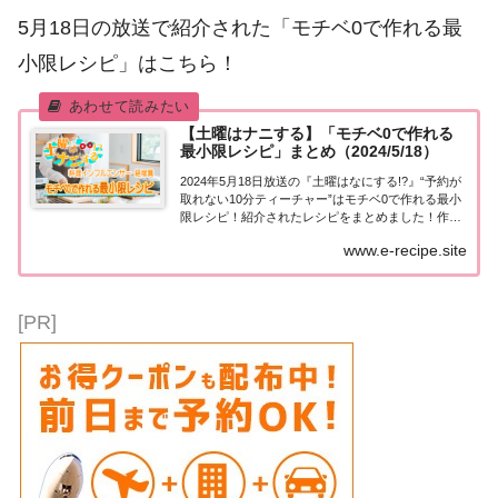
5月18日の放送で紹介された「モチベ0で作れる最
小限レシピ」はこちら！
【土曜はナニする】「モチベ0で作れる
最小限レシピ」まとめ（2024/5/18）
2024年5月18日放送の『土曜はなにする!?』“予約が
取れない10分ティーチャー”はモチベ0で作れる最小
限レシピ！紹介されたレシピをまとめました！作り
方や材料など詳しい情報はこちら！モチベ0で作れ
www.e-recipe.site
る最小限レシピ今日の“予約が取れない10分...
[PR]