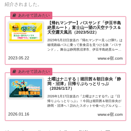
紹介されました。
【帰れマンデー】バスサンド「伊豆半島
絶景ルート」富士山一望の天空テラス＆
天空露天風呂（2023/5/22）
2023年5月22日放送の『帰れマンデー見っけ隊!!』は
秘境路線バスに乗って飲食店を見つける旅「バスサ
ンド」。舞台は静岡県沼津市、伊豆半島絶景ルー
ト！ゲストは羽田美智子＆深川麻衣＆友近＆キスマ
2023.05.22
www.e宿.com
イ二階堂高嗣！果たして飲食店は見つかるのか？ゴ
ールの富士山一望の大パノラマ「天空テラス」...
土曜はナニする｜堀田茜＆朝日奈央「静
岡・沼津」日帰りぷらっとりっぷ
（2026/1/17）
2026年1月17日放送の『土曜はナニする!?』は『日
帰りぷらっとりっぷ』！今回は堀田茜＆朝日奈央が
静岡・沼津へ！訪れたスポットや食べたグルメな
ど、紹介された情報をまとめました！詳しくはこち
2026.01.16
www.e宿.com
ら！日帰りぷらっとりっぷ「静岡・沼津」仲良し芸
能人が自由気ままに日帰り旅「日帰りぷらっとり...