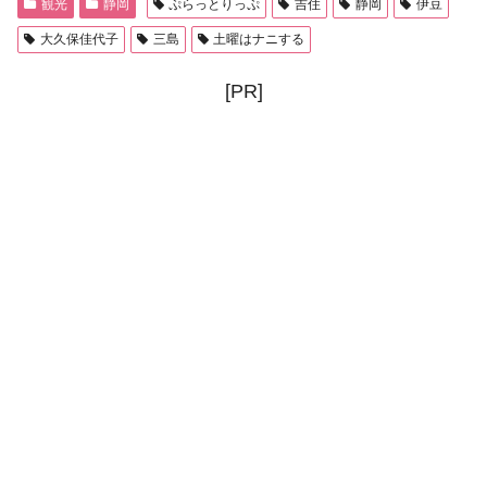
観光
静岡
ぷらっとりっぷ
吉住
静岡
伊豆
大久保佳代子
三島
土曜はナニする
[PR]