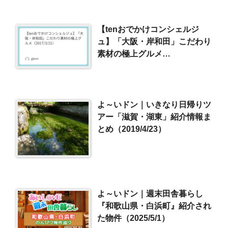
【tenおでかけコンシェルジ
ュ】「大阪・岸和田」こだわり
素材の極上グルメ
（2017/3/21）
よ～いドン｜いきなり日帰りツ
アー「滋賀・湖東」紹介情報ま
とめ（2019/4/23）
よ～いドン｜週末田舎暮らし
『和歌山県・白浜町』紹介され
た物件（2025/5/1）