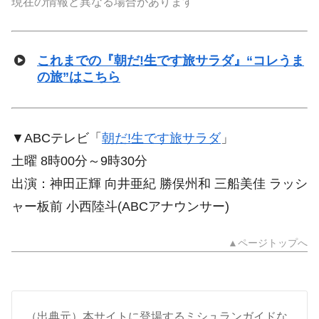
現在の情報と異なる場合があります
これまでの『朝だ!生です旅サラダ』“コレうま
の旅”はこちら
▼ABCテレビ「
朝だ!生です旅サラダ
」
土曜 8時00分～9時30分
出演：神田正輝 向井亜紀 勝俣州和 三船美佳 ラッシ
ャー板前 小西陸斗(ABCアナウンサー)
▲ページトップへ
（出典元）本サイトに登場するミシュランガイドな