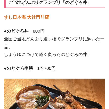
ご当地どんぶりグランプリ「のどぐろ丼」
すし日本海 大社門前店
●
のどぐろ丼
800円
全国ご当地どんぶり選手権でグランプリに輝いた一
品。
しょうゆにつけて軽く炙ったのどぐろの丼。
●
のどぐろ串焼
1本700円