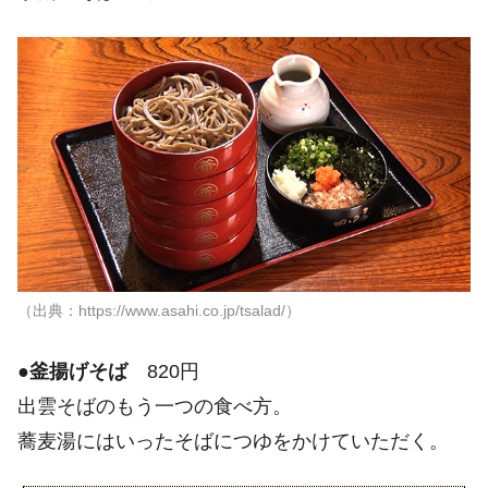
（出典：https://www.asahi.co.jp/tsalad/）
●
釜揚げそば
820円
出雲そばのもう一つの食べ方。
蕎麦湯にはいったそばにつゆをかけていただく。