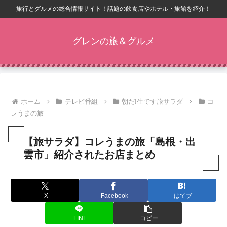
旅行とグルメの総合情報サイト！話題の飲食店やホテル・旅館を紹介！
グレンの旅＆グルメ
ホーム
テレビ番組
朝だ!生です旅サラダ
コ
レうまの旅
【旅サラダ】コレうまの旅「島根・出
雲市」紹介されたお店まとめ
X
Facebook
はてブ
LINE
コピー