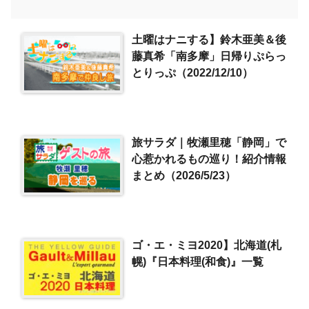
土曜はナニする】鈴木亜美＆後
藤真希「南多摩」日帰りぷらっ
とりっぷ（2022/12/10）
旅サラダ｜牧瀬里穂「静岡」で
心惹かれるもの巡り！紹介情報
まとめ（2026/5/23）
ゴ・エ・ミヨ2020】北海道(札
幌)『日本料理(和食)』一覧