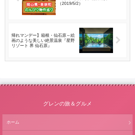
（2019/5/2）
帰れマンデー】箱根・仙石原～絵
画のような美しい絶景温泉『星野
リゾート 界 仙石原』
グレンの旅＆グルメ
ホーム