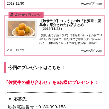
町。嬉野温泉で美味しいもの探し♪ ジェラートに湯
2019.11.30
www.e宿.com
豆腐…ご当地グルメが続々登場！お隣の太良町では
カニ料理も！紹介されたお店はこちら...
【旅サラダ】コレうまの旅「佐賀県・鹿
島市」紹介されたお店まとめ
（2019/11/23）
【朝だ!生です旅サラダ】日本縦断コレうまの旅2019
年11月23日放送の『朝だ!生です旅サラダ』“陸斗が
行く！日本縦断コレうまの旅”は佐賀県・鹿島市。収
穫時期を迎えたみかん、絶品！？ムツゴロウ料理、
2019.11.23
www.e宿.com
謎の生物「ワラスボ」(秘)ドリンク！？紹介された
お店はこちら！コレうまの旅「佐賀県...
今回のプレゼントはこちら！
『佐賀牛の盛り合わせ』を5名様にプレゼント！
▼ 応募先
応募電話番号：0180-999-153