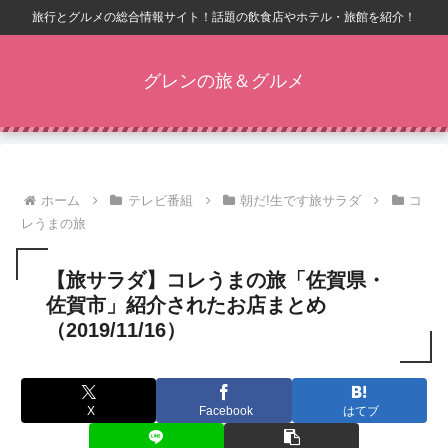
旅行とグルメの総合情報サイト！話題の飲食店やホテル・旅館を紹介！
グレンの旅＆グルメ
ホーム
テレビ番組
朝だ!生です旅サラダ
コ
レうまの旅
【旅サラダ】コレうまの旅「佐賀県・
佐賀市」紹介されたお店まとめ
（2019/11/16）
X
Facebook
はてブ