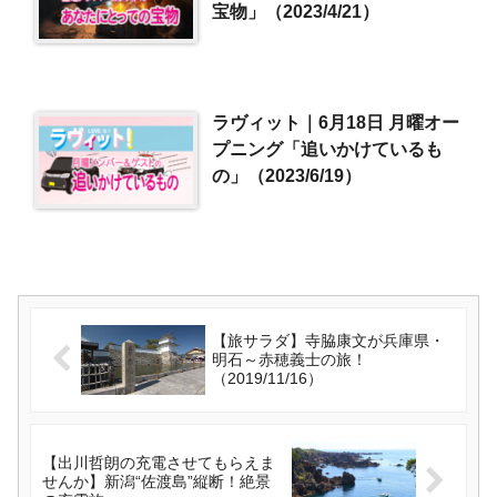
宝物」（2023/4/21）
ラヴィット｜6月18日 月曜オー
プニング「追いかけているも
の」（2023/6/19）
【旅サラダ】寺脇康文が兵庫県・
明石～赤穂義士の旅！
（2019/11/16）
【出川哲朗の充電させてもらえま
せんか】新潟“佐渡島”縦断！絶景