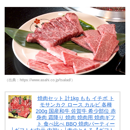
（出典：https://www.asahi.co.jp/tsalad/）
焼肉セット 計1kg もも イチボ ト
モサンカク ロース カルビ 各種
200g 国産和牛 佐賀牛 希少部位 赤
身肉 霜降り 焼肉 焼肉用 焼肉ギフ
ト 食べ比べ BBQ 焼肉パーティー