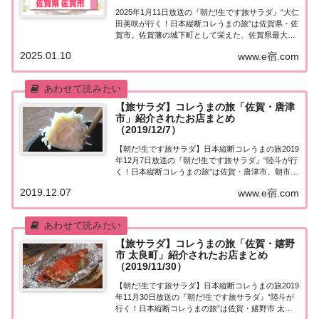
2025年1月11日放送の『朝だ!生です旅サラダ』“大仁
田美咲が行く！日本縦断コレうまの旅”は佐賀県・佐
賀市。佐賀藩の城下町として栄えた、佐賀県最大の
都市・佐賀市でグルメ探し！紹介されたお店はこち
2025.01.10
www.e宿.com
ら！コレうまの旅「佐賀市」「日本縦断コレうまの
旅」４代目プレゼントソムリエ・大仁田美...
【旅サラダ】コレうまの旅「佐賀・唐津
市」紹介されたお店まとめ
（2019/12/7）
【朝だ!生です旅サラダ】日本縦断コレうまの旅2019
年12月7日放送の『朝だ!生です旅サラダ』“陸斗が行
く！日本縦断コレうまの旅”は佐賀・唐津市。朝市で
イカがぺっしゃんこ！？ 竜宮城で「呼子のイカ」フ
2019.12.07
www.e宿.com
ルコース！？「幻のフルーツ」とは？紹介されたお
店はこちら！コレうまの旅「佐賀・唐...
【旅サラダ】コレうまの旅「佐賀・嬉野
市 太良町」紹介されたお店まとめ
（2019/11/30）
【朝だ!生です旅サラダ】日本縦断コレうまの旅2019
年11月30日放送の『朝だ!生です旅サラダ』“陸斗が
行く！日本縦断コレうまの旅”は佐賀・嬉野市 太良