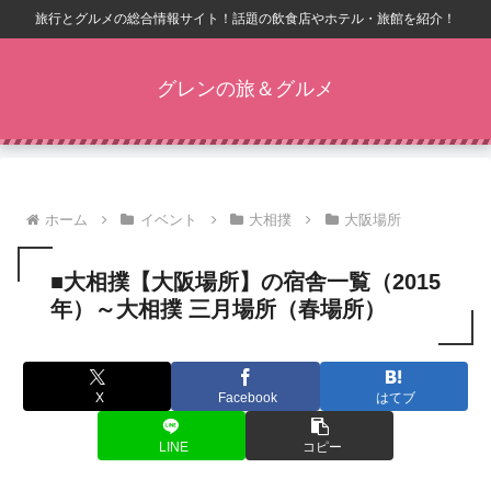
旅行とグルメの総合情報サイト！話題の飲食店やホテル・旅館を紹介！
グレンの旅＆グルメ
ホーム
イベント
大相撲
大阪場所
■大相撲【大阪場所】の宿舎一覧（2015
年）～大相撲 三月場所（春場所）
X
Facebook
はてブ
LINE
コピー