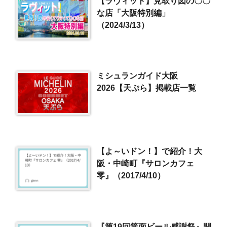
【ラヴィット】見取り図の〇〇
な店「大阪特別編」
（2024/3/13）
ミシュランガイド大阪
2026【天ぷら】掲載店一覧
【よ～いドン！】で紹介！大
阪・中崎町『サロンカフェ
零』（2017/4/10）
『第19回箕面ビール感謝祭』開