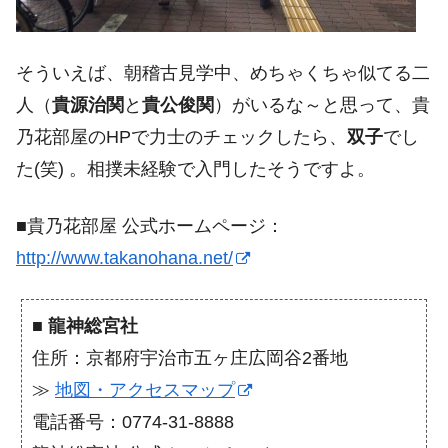
そういえば、朝稽古見学中、めちゃくちゃ似てる二
人（
貴源治関
と
貴公俊関
）がいるな～と思って、貴
乃花部屋のHPで力士のチェックしたら、
双子
でし
た(笑) 。相撲未経験で入門したそうですよ。
■貴乃花部屋 公式ホームページ：
http://www.takanohana.net/
■
龍神総宮社
住所：京都府宇治市五ヶ庄広岡谷2番地
≫
地図・アクセスマップ
電話番号：0774-31-8888