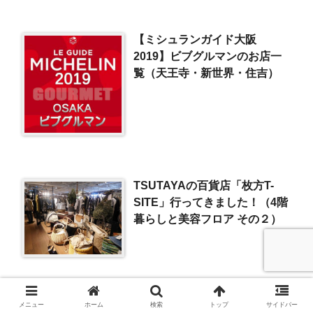
【ミシュランガイド大阪
2019】ビブグルマンのお店一
覧（天王寺・新世界・住吉）
TSUTAYAの百貨店「枚方T-
SITE」行ってきました！（4階
暮らしと美容フロア その２）
肉フェス＆あいぱく（大阪）行
メニュー
ホーム
検索
トップ
サイドバー