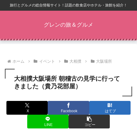
旅行とグルメの総合情報サイト！話題の飲食店やホテル・旅館を紹介！
グレンの旅＆グルメ
ホーム
イベント
大相撲
大阪場所
大相撲大阪場所 朝稽古の見学に行って
きました（貴乃花部屋）
X
Facebook
はてブ
LINE
コピー