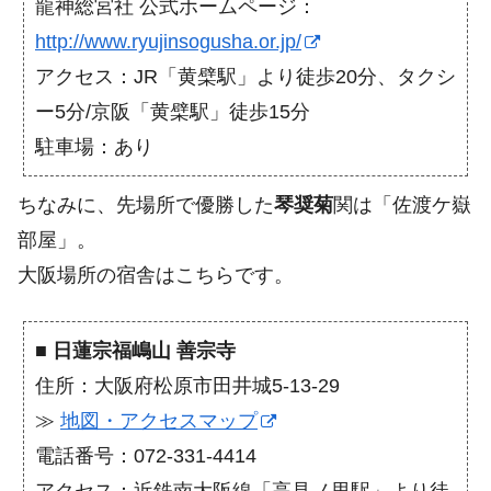
龍神総宮社 公式ホームページ：
http://www.ryujinsogusha.or.jp/
アクセス：JR「黄檗駅」より徒歩20分、タクシ
ー5分/京阪「黄檗駅」徒歩15分
駐車場：あり
ちなみに、先場所で優勝した
琴奨菊
関は「佐渡ケ嶽
部屋」。
大阪場所の宿舎はこちらです。
■
日蓮宗福嶋山 善宗寺
住所：大阪府松原市田井城5-13-29
≫
地図・アクセスマップ
電話番号：072-331-4414
アクセス：近鉄南大阪線「高見ノ里駅」より徒