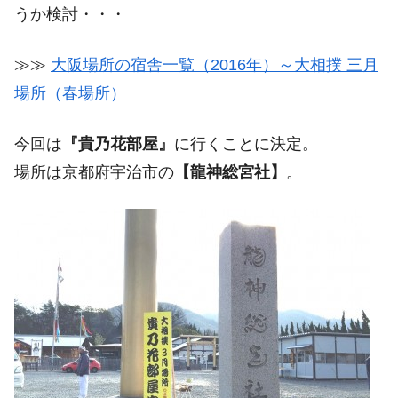
うか検討・・・
≫≫
大阪場所の宿舎一覧（2016年）～大相撲 三月
場所（春場所）
今回は
『貴乃花部屋』
に行くことに決定。
場所は京都府宇治市の
【龍神総宮社】
。