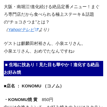
大阪・南堀江!進化続ける絶品定番メニュー！まぐ
ろ専門店だから食べられる極上ステーキ＆話題
の“チョコさつま”とは？
（
Yahoo!テレビ
より）
ゲストは麒麟田村裕さん、小泉エリさん。
小泉エリさん、おめでたなんですね♪
■ 生地に技あり！見た目も華やか！進化する絶品
お好み焼
■店名 ： KONOMU （コノム）
・KONOMU焼 黄
850円