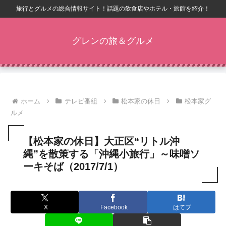
旅行とグルメの総合情報サイト！話題の飲食店やホテル・旅館を紹介！
グレンの旅＆グルメ
ホーム
テレビ番組
松本家の休日
松本家グ
ルメ
【松本家の休日】大正区“リトル沖
縄”を散策する「沖縄小旅行」～味噌ソ
ーキそば（2017/7/1）
X
Facebook
はてブ