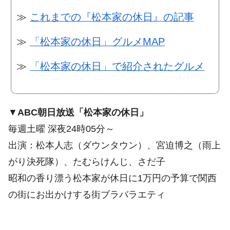
≫
これまでの『松本家の休日』の記事
≫
「松本家の休日」グルメMAP
≫
「松本家の休日」で紹介されたグルメ
▼
ABC朝日放送「松本家の休日」
毎週土曜 深夜24時05分～
出演：松本人志（ダウンタウン）、宮迫博之（雨上
がり決死隊）、たむらけんじ、さだ子
昭和の香り漂う松本家が休日に1万円の予算で関西
の街にお出かけする街ブラバラエティ