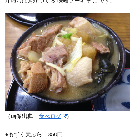
沖縄おばぁがつくる“味噌ソーキそば”です。
（画像出典：
食べログ
）
●もずく天ぷら 350円