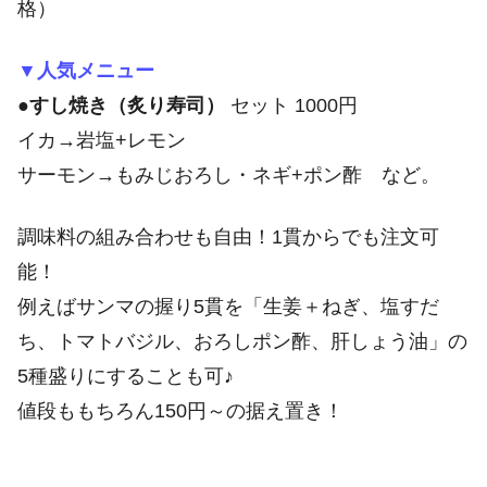
格）
▼人気メニュー
●
すし焼き（炙り寿司）
セット 1000円
イカ→岩塩+レモン
サーモン→もみじおろし・ネギ+ポン酢 など。
調味料の組み合わせも自由！1貫からでも注文可
能！
例えばサンマの握り5貫を「生姜＋ねぎ、塩すだ
ち、トマトバジル、おろしポン酢、肝しょう油」の
5種盛りにすることも可♪
値段ももちろん150円～の据え置き！