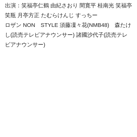
出演：笑福亭仁鶴 由紀さおり 間寛平 桂南光 笑福亭
笑瓶 月亭方正 たむらけんじ すっちー
ロザン NON STYLE 須藤凜々花(NMB48) 森たけ
し(読売テレビアナウンサー) 諸國沙代子(読売テレ
ビアナウンサー)