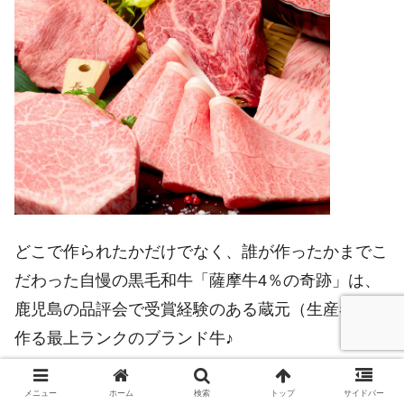
どこで作られたかだけでなく、誰が作ったかまでこ
だわった自慢の黒毛和牛「薩摩牛4％の奇跡」は、
鹿児島の品評会で受賞経験のある蔵元（生産者）が
作る最上ランクのブランド牛♪
メニュー
ホーム
検索
トップ
サイドバー
黒毛和牛焼肉 薩摩 牛の蔵 なんば店