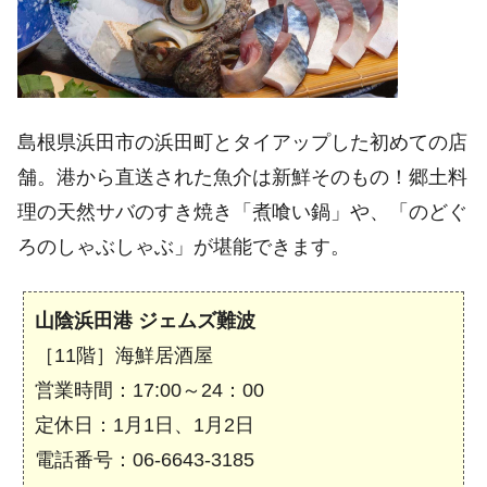
島根県浜田市の浜田町とタイアップした初めての店
舗。港から直送された魚介は新鮮そのもの！郷土料
理の天然サバのすき焼き「煮喰い鍋」や、「のどぐ
ろのしゃぶしゃぶ」が堪能できます。
山陰浜田港 ジェムズ難波
［11階］海鮮居酒屋
営業時間：17:00～24：00
定休日：1月1日、1月2日
電話番号：06-6643-3185