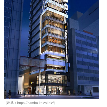
（出典：https://namba.keizai.biz/）