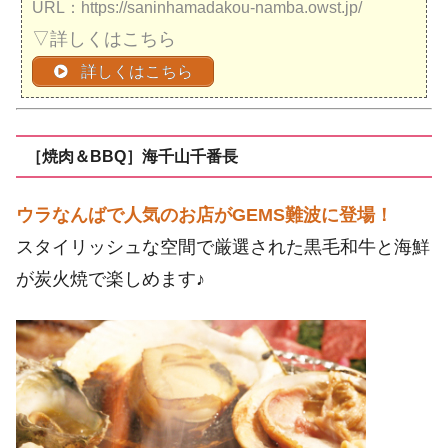
URL：https://saninhamadakou-namba.owst.jp/
▽詳しくはこちら
詳しくはこちら
［焼肉＆BBQ］海千山千番長
ウラなんばで人気のお店がGEMS難波に登場！
スタイリッシュな空間で厳選された黒毛和牛と海鮮
が炭火焼で楽しめます♪