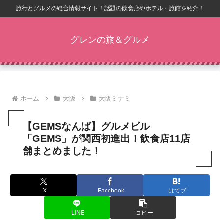
旅行とグルメの総合情報サイト！話題の飲食店やホテル・旅館を紹介！
グレンの旅＆グルメ
ホーム
大阪
大阪ミナミ
【GEMSなんば】グルメビル
「GEMS」が関西初進出！飲食店11店
舗まとめました！
X
Facebook
はてブ
LINE
コピー