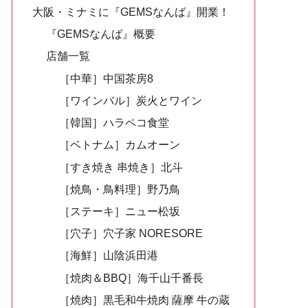
大阪・ミナミに『GEMSなんば』開業！
『GEMSなんば』概要
店舗一覧
［中華］中国茶房8
［ワインバル］炭火とワイン
［韓国］ハラペコ食堂
［ベトナム］カムオーン
［すき焼き 串焼き］北斗
［焼鳥・鳥料理］野乃鳥
［ステーキ］ニュー松坂
［穴子］穴子家 NORESORE
［海鮮］山陰浜田港
［焼肉＆BBQ］海千山千番長
［焼肉］黒毛和牛焼肉 薩摩 牛の蔵