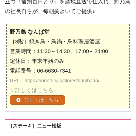
立つ『播州百日どり』を産地直送で仕入れ、野乃鳥
の社長自らが、毎朝捌きいてご提供♪
野乃鳥 なんば堂
［8階］焼き鳥・鳥鍋・鳥料理居酒屋
営業時間：11:30～14:30、17:00～24:00
定休日：年末年始のみ
電話番号：06-6630-7341
URL：https://nonotory.jp/stores/nambado/
▽詳しくはこちら
詳しくはこちら
［ステーキ］ニュー松坂