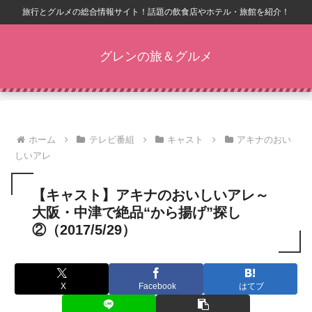
旅行とグルメの総合情報サイト！話題の飲食店やホテル・旅館を紹介！
グレンの旅＆グルメ
ホーム
テレビ番組
キャスト
アキナのおい
しいアレ
【キャスト】アキナのおいしいアレ～
大阪・中津で絶品“から揚げ”探し
②（2017/5/29）
X
Facebook
はてブ