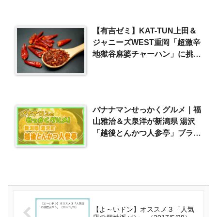
【有吉ゼミ】KAT-TUN上田＆
ジャニーズWEST重岡「超激辛
地獄谷麻婆チャーハン」に挑
戦！
バナナマンせっかくグルメ｜福
山雅治＆大泉洋が新潟県 湯沢
「越後とんかつ人参亭」ブラン
ド豚の極上カツ×一口カレー
（2025/12/28）
【よ～いドン】オススメ３「人気