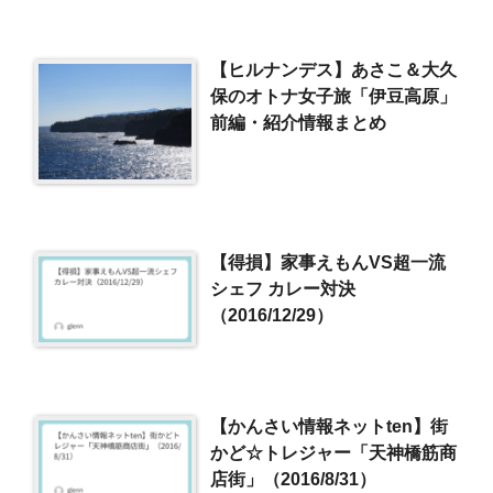
【ヒルナンデス】あさこ＆大久
保のオトナ女子旅「伊豆高原」
前編・紹介情報まとめ
【得損】家事えもんVS超一流
シェフ カレー対決
（2016/12/29）
【かんさい情報ネットten】街
かど☆トレジャー「天神橋筋商
店街」（2016/8/31）