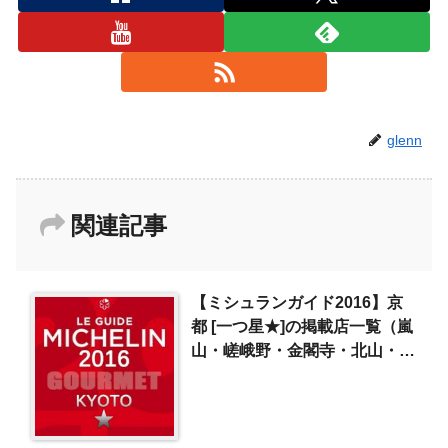
glenn
関連記事
【ミシュランガイド2016】京
都 [一つ星★]の掲載店一覧（嵐
山・嵯峨野・金閣寺・北山・銀
閣寺・伏見）