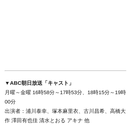
▼ABC朝日放送「キャスト」
月曜～金曜 16時58分～17時53分、18時15分～19時
00分
出演者：浦川泰幸、塚本麻里衣、古川昌希、高橋大
作 澤田有也佳 清水とおる アキナ 他