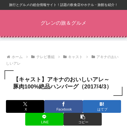
旅行とグルメの総合情報サイト！話題の飲食店やホテル・旅館を紹介！
グレンの旅＆グルメ
ホーム
テレビ番組
キャスト
アキナのおい
しいアレ
【キャスト】アキナのおいしいアレ～
豚肉100%絶品ハンバーグ（2017/4/3）
X
Facebook
はてブ
LINE
コピー