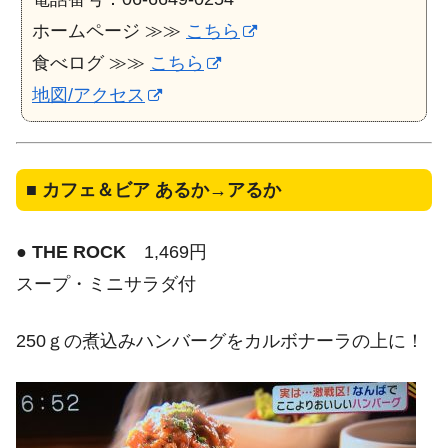
ホームページ ≫≫
こちら
食べログ ≫≫
こちら
地図/アクセス
■
カフェ＆ビア あるか→アるか
●
THE ROCK
1,469円
スープ・ミニサラダ付
250ｇの煮込みハンバーグをカルボナーラの上に！