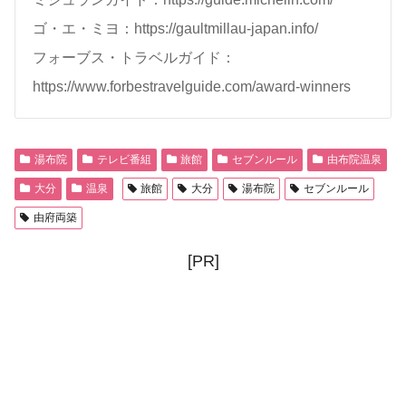
ゴ・エ・ミヨ：https://gaultmillau-japan.info/
フォーブス・トラベルガイド：
https://www.forbestravelguide.com/award-winners
湯布院
テレビ番組
旅館
セブンルール
由布院温泉
大分
温泉
旅館
大分
湯布院
セブンルール
由府両築
[PR]