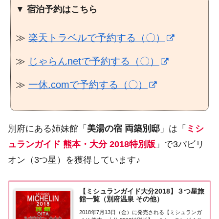
▼
宿泊予約はこちら
≫
楽天トラベルで予約する（〇）
≫
じゃらんnetで予約する（〇）
≫
一休.comで予約する（〇）
別府にある姉妹館「
美湯の宿 両築別邸
」は「
ミシ
ュランガイド 熊本・大分 2018特別版
」で3パビリ
オン（3つ星）を獲得しています♪
【ミシュランガイド大分2018】３つ星旅
館一覧（別府温泉 その他）
2018年7月13日（金）に発売される【ミシュランガ