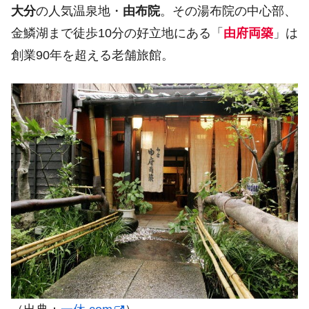
大分
の人気温泉地・
由布院
。その湯布院の中心部、
金鱗湖まで徒歩10分の好立地にある「
由府両築
」は
創業90年を超える老舗旅館。