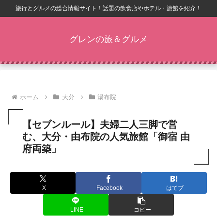
旅行とグルメの総合情報サイト！話題の飲食店やホテル・旅館を紹介！
グレンの旅＆グルメ
ホーム
大分
湯布院
【セブンルール】夫婦二人三脚で営
む、大分・由布院の人気旅館「御宿 由
府両築」
X
Facebook
はてブ
LINE
コピー