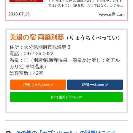
イド 熊本・大分 2018特別版】。ミシュランガイド
ではレストラン（飲食店）だけではなく、ホテルや
旅館の格付けも行っています。こちらのページでは
2018.07.19
www.e宿.com
大分県（別府温泉・日田・九重 その他エリア）の３
つ星旅館を一覧にまとめました。ミシュ...
美湯の宿 両築別邸
（りょうちくべってい）
住所：大分県別府市観海寺 3
電話：0977-26-0022
温泉：〇（別府/観海寺温泉・源泉かけ流し：弱アル
カリ性 単純温泉）
総客室数：42室
[PR] じゃらんnet
[PR] 一休.com
[PR] 楽天トラベル
その他の『セブンルール』の記事はこちら