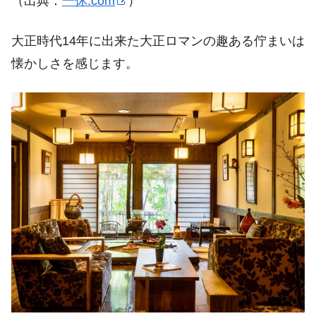
（出典：
一休.com
）
大正時代14年に出来た大正ロマンの趣ある佇まいは
懐かしさを感じます。