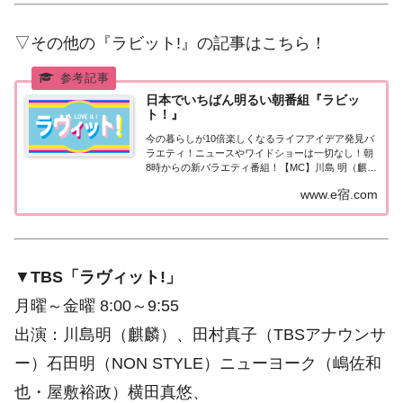
▽その他の『ラビット!』の記事はこちら！
日本でいちばん明るい朝番組『ラビッ
ト！』
今の暮らしが10倍楽しくなるライフアイデア発見バ
ラエティ！ニュースやワイドショーは一切なし！朝
8時からの新バラエティ番組！【MC】川島 明（麒
麟）、田村真子（TBSアナウンサー）
www.e宿.com
▼
TBS「ラヴィット!」
月曜～金曜 8:00～9:55
出演：川島明（麒麟）、田村真子（TBSアナウンサ
ー）石田明（NON STYLE）ニューヨーク（嶋佐和
也・屋敷裕政）横田真悠、