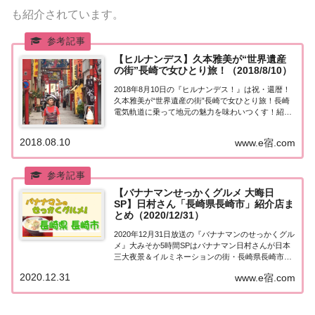
も紹介されています。
【ヒルナンデス】久本雅美が“世界遺産
の街”長崎で女ひとり旅！（2018/8/10）
2018年8月10日の『ヒルナンデス！』は祝・還暦！
久本雅美が“世界遺産の街”長崎で女ひとり旅！長崎
電気軌道に乗って地元の魅力を味わいつくす！紹介
された情報はこちら！祝・還暦！久本雅美が長崎で
女ひとり旅！古くから外国への玄関口として発展し
2018.08.10
www.e宿.com
た長崎。この夏、世界文化遺産に登録されたこ...
【バナナマンせっかくグルメ 大晦日
SP】日村さん「長崎県長崎市」紹介店ま
とめ（2020/12/31）
2020年12月31日放送の『バナナマンのせっかくグル
メ』大みそか5時間SPはバナナマン日村さんが日本
三大夜景＆イルミネーションの街・長崎県長崎市で
絶品グルメを満喫！紹介されたお店をまとめまし
2020.12.31
www.e宿.com
た！詳しくはこちら！日村さんが「長崎県長崎市」
へ！バナナマンのせっかくグルメ大みそか5時...