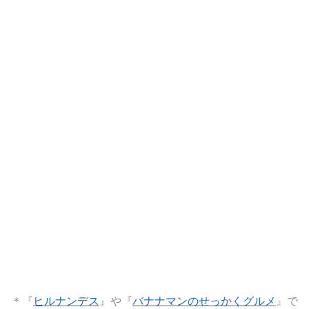
＊『
ヒルナンデス
』や『
バナナマンのせっかくグルメ
』で