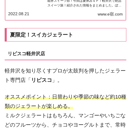
能界スイーツ部！今回は夏休みＳＰ！軽井沢で絶品
スイーツ旅！紹介された情報をまとめました。ぼる
塾の芸能界スイーツ部「軽井沢」前編今回の芸能界
2022.08.21
www.e宿.com
スイーツ部（BGS）は夏休みスペシャル！長野・軽
井沢の絶品スイーツに田辺さんも大興奮！開...
夏限定！スイカジェラート
リビスコ軽井沢店
軽井沢を知り尽くすプロが太鼓判を押したジェラー
ト専門店「
リビスコ
」。
オススメポイント：日替わりや季節の味など約10種
類のジェラートが楽しめる。
ミルクジェラートはもちろん、マンゴーやいちごな
どのフルーツから、チョコやヨーグルトまで、常時