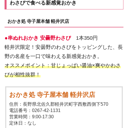
わさびで食べる新感覚おかき
おかき処 寺子屋本舗 軽井沢店
●串ぬれおかき 安曇野わさび
1本350円
軽井沢限定！安曇野のわさびをトッピングした、長
野の名産を一口で味わえる新感覚おかき。
オススメポイント：甘じょっぱい醤油×爽やかわさ
びが相性抜群！
おかき処 寺子屋本舗 軽井沢店
住所：長野県北佐久郡軽井沢町字西敷西側下570
電話番号：0267-42-1131
営業時間：9:00-17:30
定休日：なし