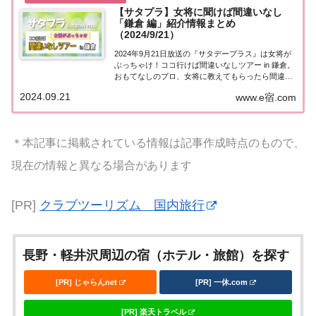
【サタプラ】女将に聞けば間違いなし
「鎌倉 編」紹介情報まとめ
（2024/9/21）
2024年9月21日放送の『サタデープラス』は女将が
ぶっちゃけ！ココ行けば間違いなしツアー in 鎌倉。
おもてなしのプロ、女将に教えてもらったら間違い
なし！絶品グルメ・絶景・観光で絶対後悔０ツア
2024.09.21
www.e宿.com
ー！紹介された情報をまとめました。ココ行けば間
違いなしツアー in 鎌倉旅行の知りたい...
＊本記事に掲載されている情報は記事作成時点のもので、
現在の情報と異なる場合があります
[PR]
クラブツーリズム 国内旅行
長野・軽井沢周辺の宿（ホテル・旅館）を探す
[PR] じゃらんnet
[PR] 一休.com
[PR] 楽天トラベル