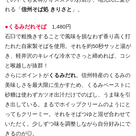
れる「
信州そば処 きりさと
」。
●くるみだれそば
1,480円
石臼で粗挽きすることで風味を損なわず香り高く打
たれた自家製そばを使用。それを約50秒サッと湯が
き、軽井沢のキレイな冷水でさっと締めれば、コシ
と喉越しが抜群！
さらにポイントが
くるみだれ
。信州特産のくるみの
美味しさを最大限に生かすため、くるみペーストに
砂糖は使わずカツオ出汁だけでのばし、うま味を引
き出している。まるでホイップクリームのようにと
ってもクリーミー。それをそばつゆと混ぜ合わせて
いただく。少しずつ味を調整しながら自分好みにで
きるのが◎。