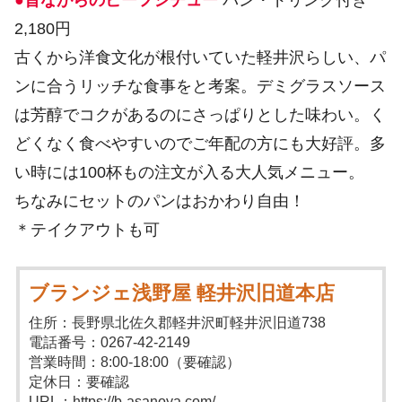
●昔ながらのビーフシチュー
パン・ドリンク付き
2,180円
古くから洋食文化が根付いていた軽井沢らしい、パ
ンに合うリッチな食事をと考案。デミグラスソース
は芳醇でコクがあるのにさっぱりとした味わい。く
どくなく食べやすいのでご年配の方にも大好評。多
い時には100杯もの注文が入る大人気メニュー。
ちなみにセットのパンはおかわり自由！
＊テイクアウトも可
ブランジェ浅野屋 軽井沢旧道本店
住所：長野県北佐久郡軽井沢町軽井沢旧道738
電話番号：0267-42-2149
営業時間：8:00-18:00（要確認）
定休日：要確認
URL：https://b-asanoya.com/