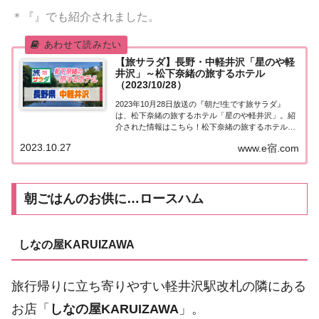
＊『』でも紹介されました。
【旅サラダ】長野・中軽井沢「星のや軽
井沢」～松下奈緒の旅するホテル
（2023/10/28）
2023年10月28日放送の『朝だ!生です旅サラダ』
は、松下奈緒の旅するホテル「星のや軽井沢」。紹
介された情報はこちら！松下奈緒の旅するホテル
「星のや軽井沢」新企画「松下奈緒の旅するホテ
2023.10.27
www.e宿.com
ル」がスタート！1回目は、長野県・軽井沢にある
「星のや軽井沢」。中軽井沢にある軽井沢星野エリ
ア...
朝ごはんのお供に…ロースハム
しなの屋KARUIZAWA
旅行帰りに立ち寄りやすい軽井沢駅改札の隣にある
お店「
しなの屋KARUIZAWA
」。