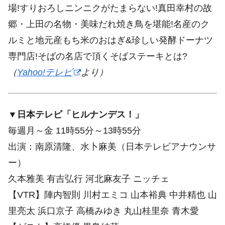
場!すりおろしニンニクがたまらない!真田幸村の故
郷・上田の名物・美味だれ焼き鳥を堪能!名産のク
ルミと地元産もち米のおはぎ&珍しい発酵ドーナツ
専門店!そばの名店で頂くそばステーキとは?
（
Yahoo!テレビ
より）
▼日本テレビ「ヒルナンデス！」
毎週月～金 11時55分～13時55分
出演：南原清隆、水卜麻美（日本テレビアナウンサ
ー）
久本雅美 有吉弘行 河北麻友子 ニッチェ
【VTR】陣内智則 川村エミコ 山本裕典 中井精也 山
里亮太 浜口京子 高橋みゆき 丸山桂里奈 青木愛