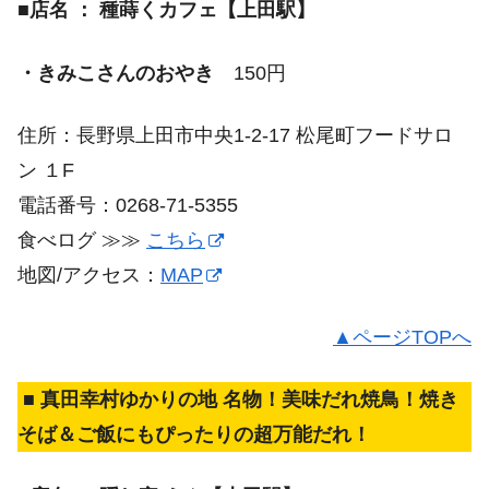
■店名 ： 種蒔くカフェ【上田駅】
・きみこさんのおやき
150円
住所：長野県上田市中央1-2-17 松尾町フードサロ
ン １F
電話番号：0268-71-5355
食べログ ≫≫
こちら
地図/アクセス：
MAP
▲ページTOPへ
■ 真田幸村ゆかりの地 名物！美味だれ焼鳥！焼き
そば＆ご飯にもぴったりの超万能だれ！