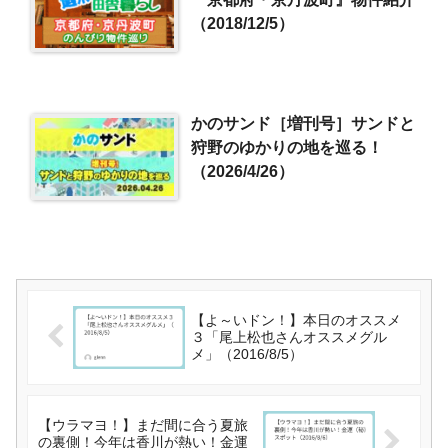
（2018/12/5）
かのサンド［増刊号］サンドと
狩野のゆかりの地を巡る！
（2026/4/26）
【よ～いドン！】本日のオススメ
３「尾上松也さんオススメグル
メ」（2016/8/5）
【ウラマヨ！】まだ間に合う夏旅
の裏側！今年は香川が熱い！金運