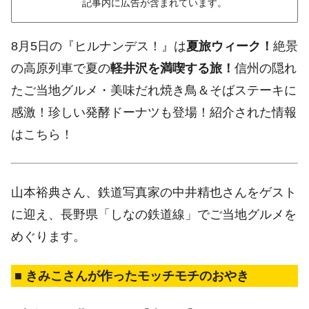
記事内に広告が含まれています。
8月5日の『ヒルナンデス！』は
夏旅ウィーク！
絶景
の高原列車で夏の
軽井沢を満喫する旅！
信州の隠れ
たご当地グルメ・美味だれ焼き鳥＆そばステーキに
感激！珍しい発酵ドーナツも登場！紹介された情報
はこちら！
山本裕典さん、鉄道写真家の中井精也さんをゲスト
に迎え、長野県「しなの鉄道線」でご当地グルメを
めぐります。
■ きみこさんが作ったモッチモチのおやき