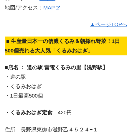
地図/アクセス：
MAP
▲ページTOPへ
■ 生産量日本一の信濃くるみ＆朝採れ野菜！1日
500個売れる大人気「くるみおはぎ」
■店名 ： 道の駅 雷電くるみの里【滋野駅】
・道の駅
・くるみおはぎ
・1日最高500個
・くるみおはぎ定食
420円
住所：長野県東御市滋野乙４５２４−１