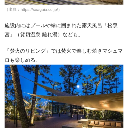
（出典：https://seagaia.co.jp/）
施設内にはプールや緑に囲まれた露天風呂「松泉
宮」（貸切温泉 離れ湯）なども。
「焚火のリビング」では焚火で楽しむ焼きマシュマ
ロも楽しめる。