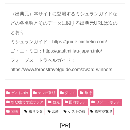
（出典元）本サイトに登場するミシュランガイドな
どの各名称とそのデータに関する出典元URLは次の
とおり
ミシュランガイド：https://guide.michelin.com/
ゴ・エ・ミヨ：https://gaultmillau-japan.info/
フォーブス・トラベルガイド：
https://www.forbestravelguide.com/award-winners
ゲストの旅
テレビ番組
グルメ
旅行
朝だ!生です旅サラダ
観光
国内ホテル
リゾートホテル
宮崎
旅サラダ
宮崎
ゲストの旅
松村沙友理
[PR]