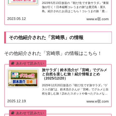
2023年5月13日放送の『朝だ!生です旅サラダ』“東留
伽が行く！日本縦断コレうまの旅”は鹿児島・屋久
島。紹介されたお店はこちら！コレうまの旅「鹿児
島・屋久島」「東留伽が行く！日本縦断コレうまの
2023.05.12
www.e宿.com
旅」東留伽アナウンサーが美味しいもの探し♪今週
は足を伸ばして鹿児島・屋久島へ！もちろん...
その他紹介された「宮崎県」の情報
その他紹介された「宮崎県」の情報はこちら！
旅サラダ｜鈴木浩介が「宮崎」でグルメ
と自然を楽しむ旅！紹介情報まとめ
（2025/12/20）
2025年12月20日放送の『朝だ!生です旅サラダ』“ゲ
ストの旅”は、鈴木浩介さんが「宮崎」でグルメと自
然を楽しむ旅！訪れたスポットや食べたグルメな
ど、紹介された情報をまとめました。くわしい情報
2025.12.19
www.e宿.com
はこちら！鈴木浩介「宮崎」を巡る今日の“ゲストの
旅”は鈴木浩介さん。宮崎県でグルメと自...