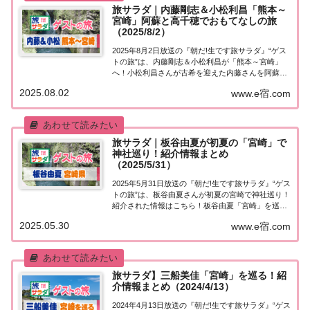
旅サラダ｜内藤剛志＆小松利昌「熊本～
宮崎」阿蘇と高千穂でおもてなしの旅
（2025/8/2）
2025年8月2日放送の『朝だ!生です旅サラダ』“ゲス
トの旅”は、内藤剛志＆小松利昌が「熊本～宮崎」
へ！小松利昌さんが古希を迎えた内藤さんを阿蘇＆
高千穂でおもてなし！紹介された情報はこちら！内
2025.08.02
www.e宿.com
藤剛志＆小松利昌「熊本～宮崎」を巡る今日の“ゲス
トの旅”は内藤剛志さんと小松利昌さん。古...
旅サラダ｜板谷由夏が初夏の「宮崎」で
神社巡り！紹介情報まとめ
（2025/5/31）
2025年5月31日放送の『朝だ!生です旅サラダ』“ゲス
トの旅”は、板谷由夏さんが初夏の宮崎で神社巡り！
紹介された情報はこちら！板谷由夏「宮崎」を巡る
今日の“ゲストの旅”は板谷由夏さん。初夏の宮崎県
2025.05.30
www.e宿.com
で神社巡り！日南市では洞窟のなかに本殿がある鵜
戸神宮を参拝。日本神話ゆかりの地・高...
旅サラダ】三船美佳「宮崎」を巡る！紹
介情報まとめ（2024/4/13）
2024年4月13日放送の『朝だ!生です旅サラダ』“ゲス