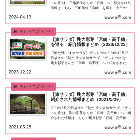
トの旅”は、三船美佳さんが「宮崎」へ！紹介された
情報はこちら！三船美佳「宮崎」を巡る！今日の“ゲ
ストの旅”は、約1年ぶりの登場！三船美佳さん。宮
2024.04.13
www.e宿.com
崎県をドライブ旅して、大好きな海と馬とサーフィ
ンを楽しみます。海沿いを走り、野生...
【旅サラダ】剛力彩芽「宮崎・高千穂」
を巡る！紹介情報まとめ（2023/12/23）
【朝だ!生です旅サラダ】ゲストの旅2023年12月23
日放送の『朝だ!生です旅サラダ』“ゲストの旅”は、
剛力彩芽さんが「宮崎・高千穂」へ！紹介された情
報はこちら！剛力彩芽「宮崎・高千穂」を巡る今日
2023.12.22
www.e宿.com
の“ゲストの旅”は高千穂の観光大使となった剛力彩
芽さんが宮崎県・高千穂を満喫！高千穂...
【旅サラダ】剛力彩芽「宮崎・高千穂」
紹介された情報まとめ（2021/5/29）
2021年5月29日放送の『朝だ!生です旅サラダ』“ゲス
トの旅”は、剛力彩芽さんが「宮崎・高千穂」へ！紹
介された情報はこちら！剛力彩芽「宮崎・高千穂」
を巡る今日の“ゲストの旅”は、神話が大好きな剛力
2021.05.28
www.e宿.com
彩芽さんが宮崎県の高千穂へ！天孫降臨の地と伝え
られる高千穂で、大好きなサルタヒコノ...