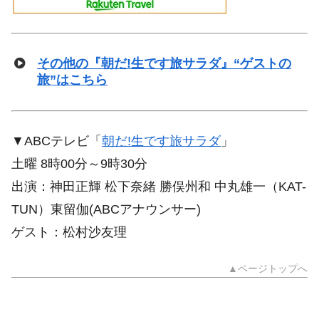
その他の『朝だ!生です旅サラダ』“ゲストの
旅”はこちら
▼ABCテレビ「
朝だ!生です旅サラダ
」
土曜 8時00分～9時30分
出演：神田正輝 松下奈緒 勝俣州和 中丸雄一（KAT-
TUN）東留伽(ABCアナウンサー)
ゲスト：松村沙友理
▲ページトップへ