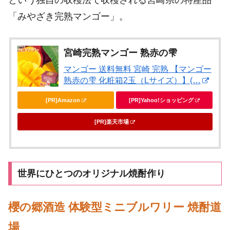
「みやざき完熟マンゴー」。
宮崎完熟マンゴー 熟赤の雫
マンゴー 送料無料 宮崎 完熟 【マンゴー
熟赤の雫 化粧箱2玉（Lサイズ）】(…
[PR]Amazon
[PR]Yahoo!ショッピング
[PR]楽天市場
世界にひとつのオリジナル焼酎作り
櫻の郷酒造 体験型ミニブルワリー 焼酎道
場