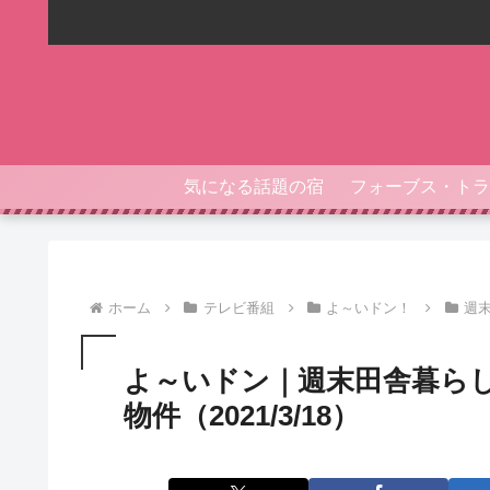
気になる話題の宿
ホーム
テレビ番組
よ～いドン！
週
よ～いドン｜週末田舎暮ら
物件（2021/3/18）