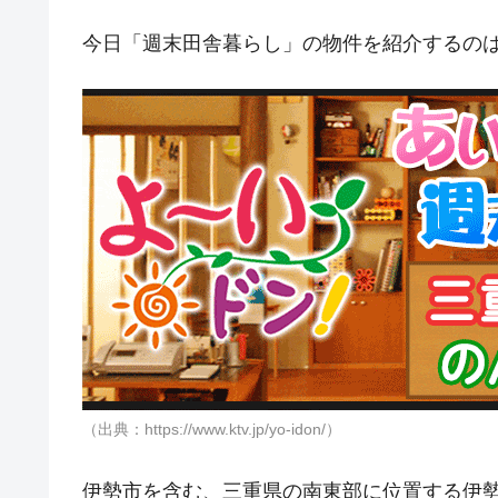
今日「週末田舎暮らし」の物件を紹介するの
（出典：https://www.ktv.jp/yo-idon/）
伊勢市を含む、三重県の南東部に位置する伊