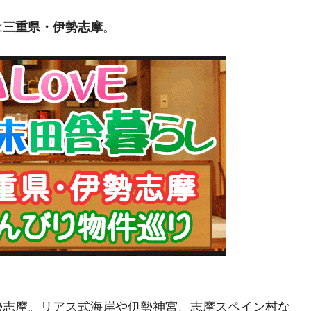
は
三重県・伊勢志摩
。
勢志摩。リアス式海岸や伊勢神宮、志摩スペイン村な