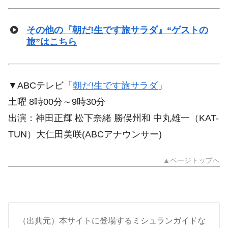
その他の『朝だ!生です旅サラダ』“ゲストの
旅”はこちら
▼ABCテレビ「
朝だ!生です旅サラダ
」
土曜 8時00分～9時30分
出演：神田正輝 松下奈緒 勝俣州和 中丸雄一（KAT-
TUN）大仁田美咲(ABCアナウンサー)
▲ページトップへ
（出典元）本サイトに登場するミシュランガイドな