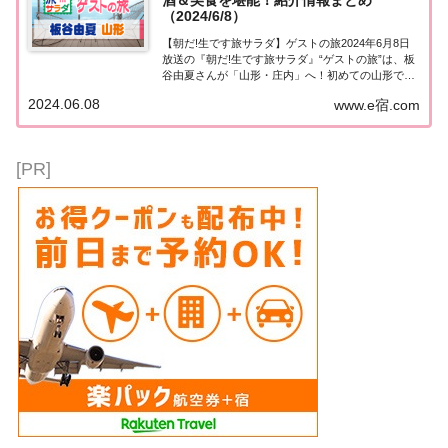
酒＆美食を堪能！紹介情報まとめ
（2024/6/8）
【朝だ!生です旅サラダ】ゲストの旅2024年6月8日
放送の『朝だ!生です旅サラダ』“ゲストの旅”は、板
谷由夏さんが「山形・庄内」へ！初めての山形で美
酒と美食の旅！紹介された情報はこちら！板谷由夏
2024.06.08
www.e宿.com
「山形・庄内」今日の“ゲストの旅”は、ドラマ「東
京タワー」に出演中の女優・板谷由夏さん...
[PR]