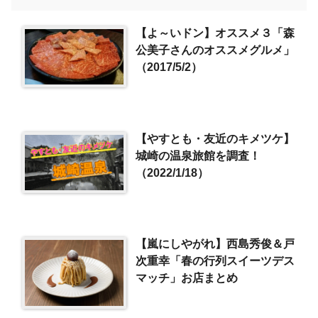
【よ～いドン】オススメ３「森
公美子さんのオススメグルメ」
（2017/5/2）
【やすとも・友近のキメツケ】
城崎の温泉旅館を調査！
（2022/1/18）
【嵐にしやがれ】西島秀俊＆戸
次重幸「春の行列スイーツデス
マッチ」お店まとめ