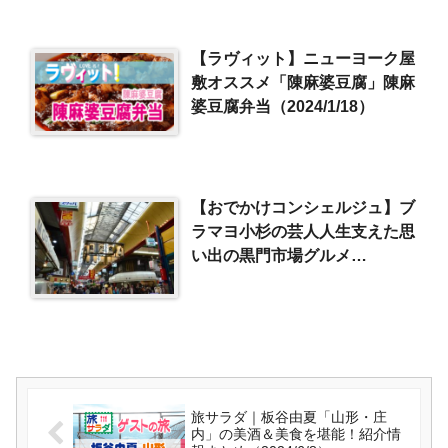
【ラヴィット】ニューヨーク屋
敷オススメ「陳麻婆豆腐」陳麻
婆豆腐弁当（2024/1/18）
【おでかけコンシェルジュ】ブ
ラマヨ小杉の芸人人生支えた思
い出の黒門市場グルメ
（2018/8/14）
旅サラダ｜板谷由夏「山形・庄
内」の美酒＆美食を堪能！紹介情