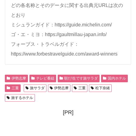
どの各名称とそのデータに関する出典元URLは次の
とおり
ミシュランガイド：https://guide.michelin.com/
ゴ・エ・ミヨ：https://gaultmillau-japan.info/
フォーブス・トラベルガイド：
https://www.forbestravelguide.com/award-winners
伊勢志摩
テレビ番組
朝だ!生です旅サラダ
国内ホテル
三重
旅サラダ
伊勢志摩
三重
松下奈緒
旅するホテル
[PR]