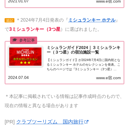
2021.01.07
www.e宿.com
をまとめてみました♪ いずれのホテルも人気ランキ
ングなどで常に上位を賑わす有名ホテル。各ホテル
の...
＊2024年7月4日発表の『
ミシュランキー ホテル
』
追記
で
3ミシュランキー（3つ星
）に選ばれました。
ミシュランガイド2024｜３ミシュランキ
ー（３つ星）の宿泊施設一覧
【ミシュランガイド】が2024年7月4日に国内初とな
るミシュランキー ホテルのセレクションを発表。こ
ちらのページでは『3ミシュランキー（3つ星）
★★★』に選ばれた宿泊施設（ホテル・旅館）を一
2024.07.04
www.e宿.com
覧にまとめました。ミシュランガイド2024『3ミシ
ュランキー（3つ星）』の宿泊施設ミシュラ...
＊本記事に掲載されている情報は記事作成時点のもので、
現在の情報と異なる場合があります
[PR]
クラブツーリズム 国内旅行