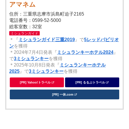
アマネム
住所：三重県志摩市浜島町迫子2165
電話番号：0599-52-5000
総客室数：32室
ミシュランガイド
＊『
ミシュランガイド三重2019
』で
5レッドパビリオ
ン
を獲得
＊2024年7月4日発表『
ミシュランキーホテル2024
』
で
3ミシュランキー
を獲得
＊2025年10月8日発表『
ミシュランキーホテル
2025
』で
3ミシュランキー
を獲得
[PR] Yahoo!トラベル
[PR] るるぶトラベル
[PR] 一休.com