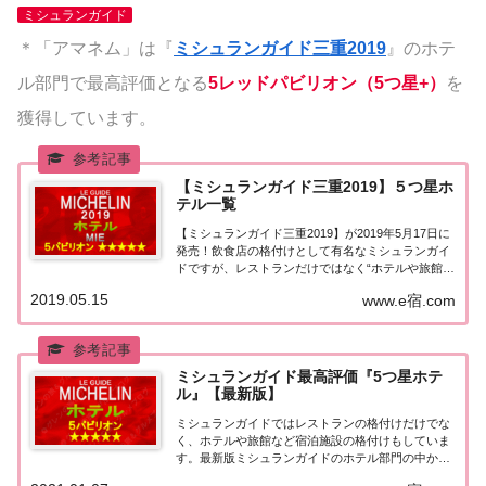
ミシュランガイド
＊「アマネム」は『
ミシュランガイド三重2019
』のホテ
ル部門で最高評価となる
5レッドパビリオン（5つ星+）
を
獲得しています。
【ミシュランガイド三重2019】５つ星ホ
テル一覧
【ミシュランガイド三重2019】が2019年5月17日に
発売！飲食店の格付けとして有名なミシュランガイ
ドですが、レストランだけではなく“ホテルや旅館の
格付け”も行っています。こちらのページでは【ミシ
2019.05.15
www.e宿.com
ュランガイド三重2019】に掲載された５つ星ホテル
★★★★★を一覧にまとめました。...
ミシュランガイド最高評価『5つ星ホテ
ル』【最新版】
ミシュランガイドではレストランの格付けだけでな
く、ホテルや旅館など宿泊施設の格付けもしていま
す。最新版ミシュランガイドのホテル部門の中から
最高評価の『5つ星★★★★★』を獲得したホテル