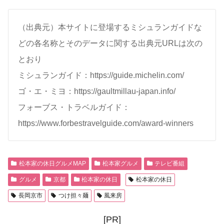
（出典元）本サイトに登場するミシュランガイドな
どの各名称とそのデータに関する出典元URLは次の
とおり
ミシュランガイド：https://guide.michelin.com/
ゴ・エ・ミヨ：https://gaultmillau-japan.info/
フォーブス・トラベルガイド：
https://www.forbestravelguide.com/award-winners
松本家の休日グルメMAP
松本家グルメ
テレビ番組
グルメ
京都
松本家の休日
松本家の休日
長岡京市
つけ担々麺
風来房
[PR]