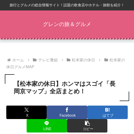
旅行とグルメの総合情報サイト！話題の飲食店やホテル・旅館を紹介！
グレンの旅＆グルメ
ホーム
テレビ番組
松本家の休日
松本家の
休日グルメMAP
【松本家の休日】ホンマはスゴイ「長
岡京マップ」全店まとめ！
X
Facebook
はてブ
LINE
コピー