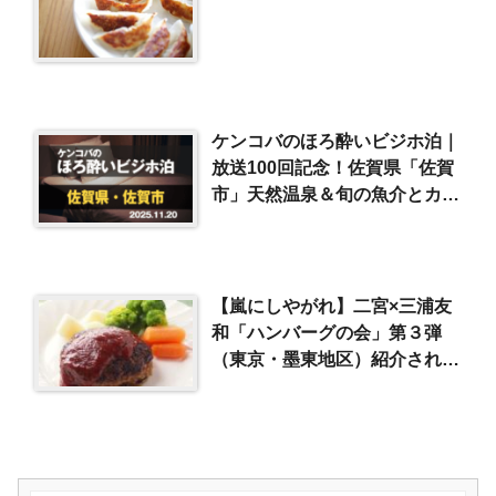
ケンコバのほろ酔いビジホ泊｜
放送100回記念！佐賀県「佐賀
市」天然温泉＆旬の魚介とカツ
丼で一杯（2025/11/20）
【嵐にしやがれ】二宮×三浦友
和「ハンバーグの会」第３弾
（東京・墨東地区）紹介された
お店まとめ