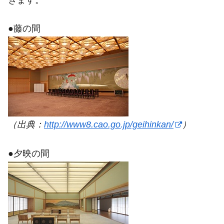
きます。
●藤の間
（出典：
http://www8.cao.go.jp/geihinkan/
）
●夕映の間