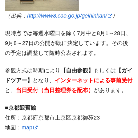
（出典：
http://www8.cao.go.jp/geihinkan/
）
現時点では毎週水曜日を除く7月中と8月1～28日、
9月8～27日の公開が既に決定しています。その後
の予定は調整して随時公表されます。
参観方式は時期により
【自由参観】
もしくは
【ガイ
ドツアー】
となり、
インターネットによる事前受付
と、
当日受付（当日整理券を配布）
があります。
■京都迎賓館
住所：京都府京都市上京区京都御苑23
地図：
map