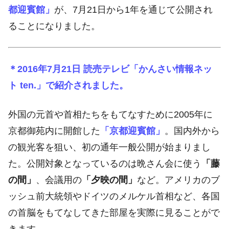
都迎賓館」
が、7月21日から1年を通じて公開され
ることになりました。
＊2016年7月21日 読売テレビ「かんさい情報ネッ
ト ten.」で紹介されました。
外国の元首や首相たちをもてなすために2005年に
京都御苑内に開館した
「京都迎賓館」
。国内外から
の観光客を狙い、初の通年一般公開が始まりまし
た。公開対象となっているのは晩さん会に使う
「藤
の間」
、会議用の
「夕映の間」
など。アメリカのブ
ッシュ前大統領やドイツのメルケル首相など、各国
の首脳をもてなしてきた部屋を実際に見ることがで