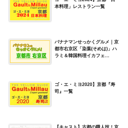
本料理」レストラン一覧
バナナマンせっかくグルメ｜京
都市右京区「染葉(そめは)」ハ
ラミ＆韓国料理イカフェ
（2023/5/21）
ゴ・エ・ミヨ2020】京都『寿
司』一覧
【キャスト】古都の職人技！京