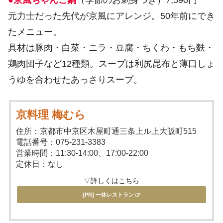
●京風ちゃんこ鍋
（季節のお刺身つき）7,590円
元力士だった先代が京風にアレンジ。50年前にでき
たメニュー。
具材は豚肉・白菜・ニラ・豆腐・ちくわ・もち麩・
鶏肉団子など12種類。スープは利尻昆布と薄口しょ
うゆを合わせたあっさりスープ。
京料理 梅むら
住所：京都市中京区木屋町通三条上ル上大阪町515
電話番号：075-231-3383
営業時間：11:30-14:00、17:00-22:00
定休日：なし
▽詳しくはこちら
[PR] 一休レストラン