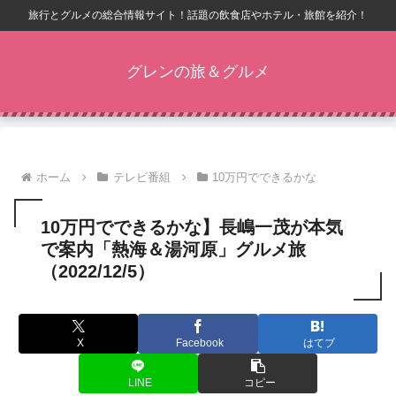
旅行とグルメの総合情報サイト！話題の飲食店やホテル・旅館を紹介！
グレンの旅＆グルメ
ホーム
テレビ番組
10万円でできるかな
10万円でできるかな】長嶋一茂が本気
で案内「熱海＆湯河原」グルメ旅
（2022/12/5）
X
Facebook
はてブ
LINE
コピー