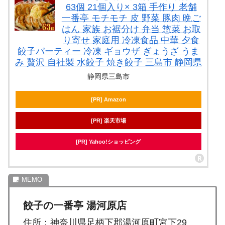
63個 21個入り× 3箱 手作り 老舗
一番亭 モチモチ 皮 野菜 豚肉 晩ご
はん 家族 お裾分け 弁当 惣菜 お取
り寄せ 家庭用 冷凍食品 中華 夕食
餃子パーティー 冷凍 ギョウザ ぎょうざ うま
み 贅沢 自社製 水餃子 焼き餃子 三島市 静岡県
静岡県三島市
[PR] Amazon
[PR] 楽天市場
[PR] Yahoo!ショッピング
餃子の一番亭 湯河原店
住所：神奈川県足柄下郡湯河原町宮下29