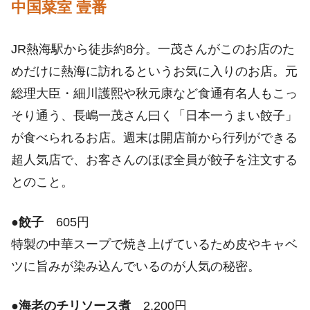
中国菜室 壹番
JR熱海駅から徒歩約8分。一茂さんがこのお店のた
めだけに熱海に訪れるというお気に入りのお店。元
総理大臣・細川護熙や秋元康など食通有名人もこっ
そり通う、長嶋一茂さん曰く「日本一うまい餃子」
が食べられるお店。週末は開店前から行列ができる
超人気店で、お客さんのほぼ全員が餃子を注文する
とのこと。
●
餃子
605円
特製の中華スープで焼き上げているため皮やキャベ
ツに旨みが染み込んでいるのが人気の秘密。
●
海老のチリソース煮
2,200円