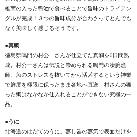
椎茸の入った醤油で食べることで旨味のトライアン
グルが完成！３つの旨味成分が合わさってとんでも
なく美味しく感じるそうです。
●
真鯛
徳島県鳴門の村公一さんが仕立てた真鯛を6日間熟
成。村公一さんは伝説と崇められる鳴門の凄腕漁
師。魚のストレスを抜いてから活〆するという神業
で鮮度を極限に保ったまま各地へ直送。村さんの獲
った鯛はなかなか仕入れることができない究極の一
品。
●
うに
北海道のはだてのうに。蒸し器の蒸気で表面だけを