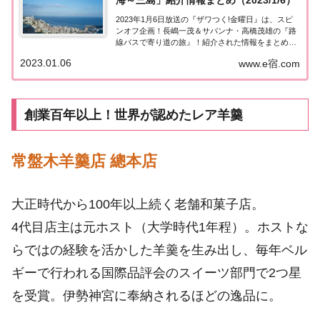
海～三島」紹介情報まとめ（2023/1/6）
2023年1月6日放送の『ザワつく!金曜日』は、スピ
ンオフ企画！長嶋一茂＆サバンナ・高橋茂雄の『路
線バスで寄り道の旅』！紹介された情報をまとめま
した。路線バスで寄り道の旅「熱海～三島」『ザワ
2023.01.06
www.e宿.com
つく！金曜日』のスピンオフ企画！長嶋一茂さんと
『ザワつく』で司会進行を務める高橋茂雄さん（...
創業百年以上！世界が認めたレア羊羹
常盤木羊羹店 總本店
大正時代から100年以上続く老舗和菓子店。
4代目店主は元ホスト（大学時代1年程）。ホストな
らではの経験を活かした羊羹を生み出し、毎年ベル
ギーで行われる国際品評会のスイーツ部門で2つ星
を受賞。伊勢神宮に奉納されるほどの逸品に。