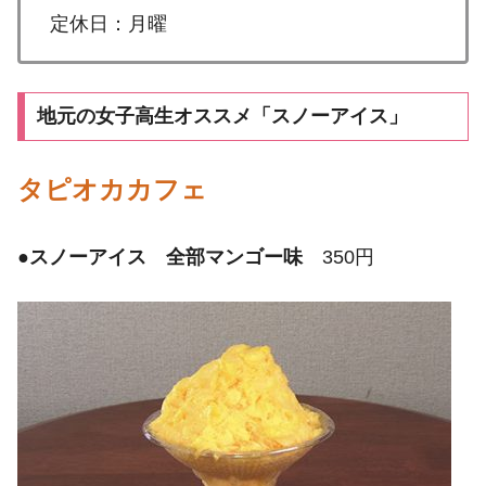
定休日：月曜
地元の女子高生オススメ「スノーアイス」
タピオカカフェ
●
スノーアイス 全部マンゴー味
350円