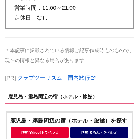
営業時間：11:00～21:00
定休日：なし
＊本記事に掲載されている情報は記事作成時点のもので、
現在の情報と異なる場合があります
[PR]
クラブツーリズム 国内旅行
鹿児島・霧島周辺の宿（ホテル・旅館）
鹿児島・霧島周辺の宿（ホテル・旅館）を探す
[PR] Yahoo!トラベル
[PR] るるぶトラベル