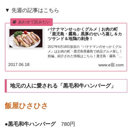
▼ 先週の記事はこちら
バナナマンせっかくグルメ｜お肉の町
「鹿児島・霧島」黒豚のせいろ蒸し＆カ
ツサンド＆地鶏の刺身！
2017年6月18日放送の『バナナマンのせっかくグル
メ』はお肉の町・鹿児島県霧島で絶品グルメ探し！
前編。紹介された情報はこちら！鹿児島・霧島「せ
っかくこの町に来たなら食べたほうがいいグルメは
2017.06.18
www.e宿.com
何ですか？」日本全国でバナナマン日村さんが地元
民オススメの絶品グルメを聞き込み＆食べまくり...
地元の人に愛される「黒毛和牛ハンバーグ」
飯屋ひさひさ
●
黒毛和牛ハンバーグ
780円