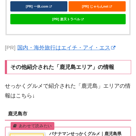
[PR] 一休.com
[PR] じゃらんnet
[PR] 楽天トラベル
[PR]
国内・海外旅行はエイチ・アイ・エス
その他紹介された「鹿児島エリア」の情報
せっかくグルメで紹介された「鹿児島」エリアの情
報はこちら↓
鹿児島市
バナナマンせっかくグルメ｜鹿児島県