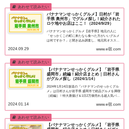
バナナマンせっかくグルメ】日村が「岩
手県 奥州市」でグルメ探し！紹介された
ロケ地やお店はここ！（2024/9/29）
バナナマンせっかくグルメ【岩手県】地元の人に
「せっかくこの町に来たなら食べた方がいいグルメ
は何ですか？」と聞き込み調査し、地元民オススメ
の絶品グルメを食べまくる『バナナマンせっかくグ
2024.09.29
www.e宿.com
ルメ』。2024年9月29日放送の『バナナマンのせっ
かくグルメ』は日村さんが大谷翔平選手の出身
地・...
【バナナマンせっかくグルメ】「岩手県
盛岡市」続編！紹介店まとめ｜日村さん
がグルメ探し（2024/1/14）
2024年1月14日放送の『バナナマンのせっかくグル
メ』は日村さんが岩手県 盛岡市で絶品グルメを満喫
［続編］！特大唐揚げ＆1日2万個売れる超人気パン
など、紹介されたお店やメニューをまとめました！
2024.01.14
www.e宿.com
詳しくはこちら！日村さんが「岩手県 盛岡市」でグ
ルメ探し［続編］地元の人に「せっかくこ...
【バナナマンせっかくグルメ】「岩手県