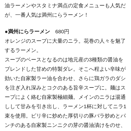
油ラーメンやスタミナ満点の定食メニューも人気だ
が、一番人気は満州にらラーメン！
●
満州にらラーメン
680円
オレンジのスープに大量のニラ。花巻の人々を魅了
するラーメン。
スープのベースとなるのは地元産の3種類の醤油を
ブレンドした甘めの特製ダレ。そこへ程よい辛味が
効いた自家製ラー油を合わせ、さらに鶏ガラのダシ
を注ぎ入れ深みとコクのある旨辛スープに。麺はス
ープによく絡む自家製極細麺。メインのニラは湯通
しして甘みを引き出し、ラーメン1杯に対してニラ1
束を使用。ピリ辛に炒めた厚切りの豚バラ炒めとパ
ンチのある自家製ニンニクの芽の醤油漬けをのせ、