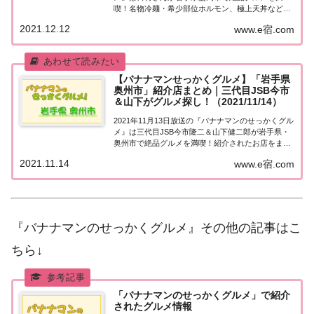
喫！名物冷麺・希少部位ホルモン、極上天丼など、
紹介されたお店をまとめました！詳しくはこちら！
2021.12.12
www.e宿.com
日村さんが「岩手県盛岡市」でグルメ探し地元の人
に「せっかくこの町に来たなら食べたほうがいい...
【バナナマンせっかくグルメ】「岩手県
奥州市」紹介店まとめ｜三代目JSB今市
＆山下がグルメ探し！（2021/11/14）
2021年11月13日放送の『バナナマンのせっかくグル
メ』は三代目JSB今市隆二＆山下健二郎が岩手県・
奥州市で絶品グルメを満喫！紹介されたお店をまと
めました！詳しくはこちら！三代目JSB今市＆山下
2021.11.14
www.e宿.com
が「岩手県・奥州市」でグルメ探し地元の人に「せ
っかくこの町に来たなら食べたほうがいい...
『バナナマンのせっかくグルメ』その他の記事はこ
ちら↓
「バナナマンのせっかくグルメ」で紹介
されたグルメ情報