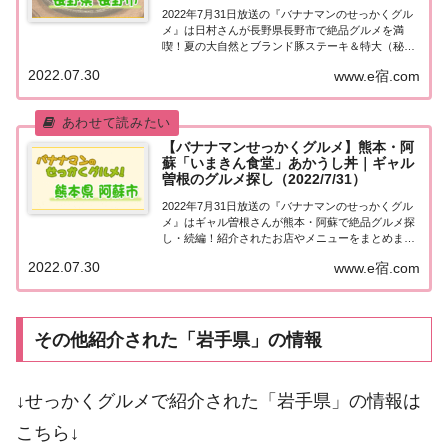
2022年7月31日放送の『バナナマンのせっかくグル
メ』は日村さんが長野県長野市で絶品グルメを満
喫！夏の大自然とブランド豚ステーキ＆特大（秘）
ハンバーグに感動！紹介されたお店をまとめまし
2022.07.30
www.e宿.com
た！詳しくはこちら！日村さんが「長野市」でグル
メ探し地元の人に「せっかくこの町に来たなら食べ
た...
【バナナマンせっかくグルメ】熊本・阿
蘇「いまきん食堂」あかうし丼｜ギャル
曽根のグルメ探し（2022/7/31）
2022年7月31日放送の『バナナマンのせっかくグル
メ』はギャル曽根さんが熊本・阿蘇で絶品グルメ探
し・続編！紹介されたお店やメニューをまとめまし
た！詳しくはこちら！ギャル曽根「熊本県・阿蘇」
2022.07.30
www.e宿.com
続編地元の人に「せっかくこの町に来たなら食べた
ほうがいいグルメは何ですか？」と聞き込み、地...
その他紹介された「岩手県」の情報
↓せっかくグルメで紹介された「岩手県」の情報は
こちら↓