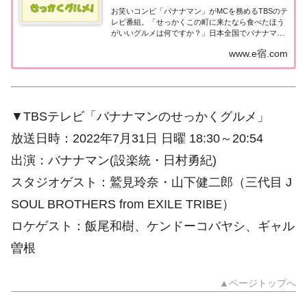
お笑いコンビ「バナナマン」がMCを務めるTBSのテ
レビ番組。「せっかくこの町に来たなら食べたほう
がいいグルメは何ですか？」日本全国でバナナマン
日村さんが地元民オススメの絶品グルメを聞き込み
www.e宿.com
＆食べまくり！
▼TBSテレビ「バナナマンのせっかくグルメ」
放送日時：2022年7月31日 日曜 18:30～20:54
出演：バナナマン(設楽統・日村勇紀)
スタジオゲスト：鷲見玲奈・山下健二郎（三代目 J
SOUL BROTHERS from EXILE TRIBE）
ロケゲスト：飯尾和樹、ケンドーコバヤシ、ギャル
曽根
▲ページトップへ