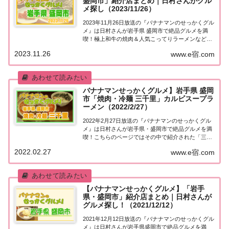
盛岡市」紹介店まとめ｜日村さんがグル
メ探し（2023/11/26）
2023年11月26日放送の『バナナマンのせっかくグル
メ』は日村さんが岩手県 盛岡市で絶品グルメを満
喫！極上和牛の焼肉＆人気こってりラーメンなど、
紹介されたお店やメニューをまとめました！詳しく
2023.11.26
www.e宿.com
はこちら！日村さんが「岩手県 盛岡市」でグルメ探
し地元の人に「せっかくこの町に来たなら食...
バナナマンせっかくグルメ】岩手県 盛岡
市「焼肉・冷麺 三千里」カルビスープラ
ーメン（2022/2/27）
2022年2月27日放送の『バナナマンのせっかくグル
メ』は日村さんが岩手県・盛岡市で絶品グルメを満
喫！こちらのページではその中で紹介された「三千
里」についてまとめました。詳しくはこちら！岩手
2022.02.27
www.e宿.com
県 盛岡市「三千里」地元の人に「せっかくこの町に
来たなら食べた方がいいグルメは何ですか？」...
【バナナマンせっかくグルメ】「岩手
県・盛岡市」紹介店まとめ｜日村さんが
グルメ探し！（2021/12/12）
2021年12月12日放送の『バナナマンのせっかくグル
メ』は日村さんが岩手県盛岡市で絶品グルメを満