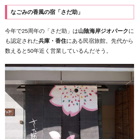
なごみの香風の宿「さだ助」
今年で25周年の「さだ助」は
山陰海岸ジオパーク
に
も認定された
兵庫・香住
にある民宿旅館。先代から
数えると50年近く営業しているんだそう。