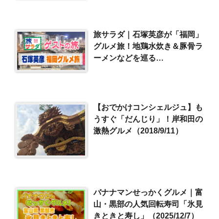
旅サラダ｜石塚英彦が「福岡」
グルメ旅！地鶏水炊き＆豚骨ラ
ーメンなどを巡る
（2024/11/2）
【おでかけコンシェルジュ】も
うすぐ「だんじり」！岸和田の
激熱グルメ（2018/9/11）
バナナマンせっかくグルメ｜富
山・黒部の人気回転寿司「氷見
きときと寿し」（2025/12/7）