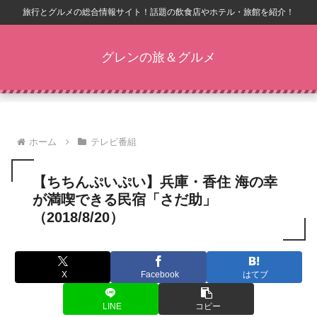
旅行とグルメの総合情報サイト！話題の飲食店やホテル・旅館を紹介！
グレンの旅＆グルメ
ホーム
テレビ番組
【ちちんぷいぷい】兵庫・香住 海の幸
が満喫できる民宿「さだ助」
（2018/8/20）
X
Facebook
はてブ
LINE
コピー