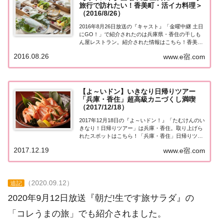
旅行で訪れたい！香美町・活イカ料理＞
（2016/8/26）
2016年8月26日放送の『キャスト』「金曜中継 土日
にGO！」で紹介されたのは兵庫県・香住の干しも
ん屋レストラン。紹介された情報はこちら！香美
町・活イカ料理■ 小旅行で訪れたい！香美町・活イ
2016.08.26
www.e宿.com
カ料理店■ 店名 ： 干しもん屋 KAN-ICHI（創作レス
トラン）干物屋さんが作った料...
【よ～いドン】いきなり日帰りツアー
「兵庫・香住」超高級カニづくし満喫
（2017/12/18）
2017年12月18日の『よ～いドン！』「たむけんのい
きなり！日帰りツアー」は兵庫・香住。取り上げら
れたスポットはこちら！「兵庫・香住」日帰りツア
ー今日の『たむけんの日帰りツアー』は兵庫・香
2017.12.19
www.e宿.com
住。・世界三大の木造３大仏 日本で2番目に高い五
重塔・カニ解禁！豪華タグ付きフルコース・余...
（2020.09.12）
追記
2020年9月12日放送『朝だ!生です旅サラダ』の
「コレうまの旅」でも紹介されました。