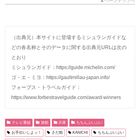
▲ページトップへ
（出典元）本サイトに登場するミシュランガイドな
どの各名称とそのデータに関する出典元URLは次の
とおり
ミシュランガイド：https://guide.michelin.com/
ゴ・エ・ミヨ：https://gaultmillau-japan.info/
フォーブス・トラベルガイド：
https://www.forbestravelguide.com/award-winners
テレビ番組
旅館
兵庫
ちちんぷいぷい
お手伝いしよッ！
さだ助
KANICHI
ちちんぷいぷい