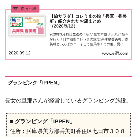
【旅サラダ】コレうまの旅「兵庫・香美
町」紹介されたお店まとめ
（2020/9/12）
2020年9月12日放送の『朝だ!生です旅サラダ』“陸斗
が行く！日本縦断コレうまの旅”は兵庫県香美町。香
美町といえばカニ！そして但馬牛！その他、夏イチ
ゴのジェラートなど、紹介されたお店はこちら！コ
2020.09.12
www.e宿.com
レうまの旅「兵庫・香美町」「陸斗が行く！日本縦
断コレうまの旅」。アナウンサーの小西陸...
グランピング「IPPEN」
長女の旦那さんが経営しているグランピング施設。
■
グランピング「IPPEN」
住所：兵庫県美方郡香美町香住区七日市３０８