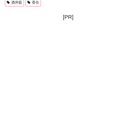
酒井藍
香住
[PR]