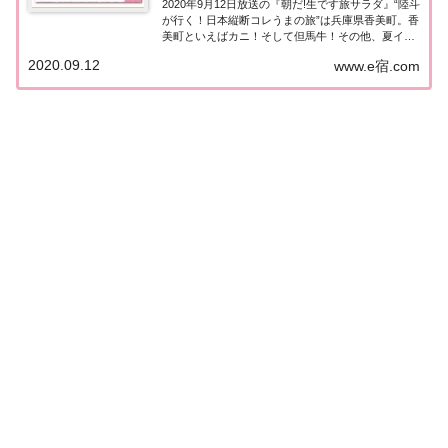
2020年9月12日放送の『朝だ!生です旅サラダ』“陸斗
が行く！日本縦断コレうまの旅”は兵庫県香美町。香
美町といえばカニ！そして但馬牛！その他、夏イチ
ゴのジェラートなど、紹介されたお店はこちら！コ
2020.09.12
www.e宿.com
レうまの旅「兵庫・香美町」「陸斗が行く！日本縦
断コレうまの旅」。アナウンサーの小西陸...