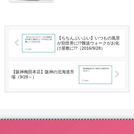
【ちちんぷいぷい】いつもの風景
が別世界に!?難波ウォークがお化
け屋敷に!?（2016/9/28）
【阪神梅田本店】阪神の北海道市
場（9/28～）