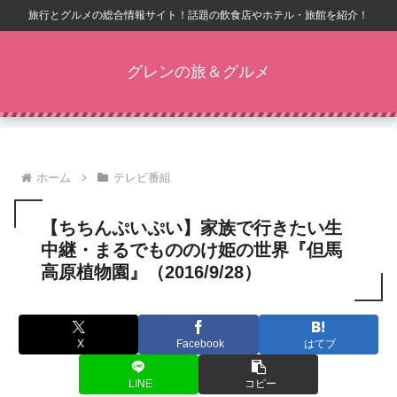
旅行とグルメの総合情報サイト！話題の飲食店やホテル・旅館を紹介！
グレンの旅＆グルメ
ホーム
テレビ番組
【ちちんぷいぷい】家族で行きたい生
中継・まるでもののけ姫の世界『但馬
高原植物園』（2016/9/28）
X
Facebook
はてブ
LINE
コピー