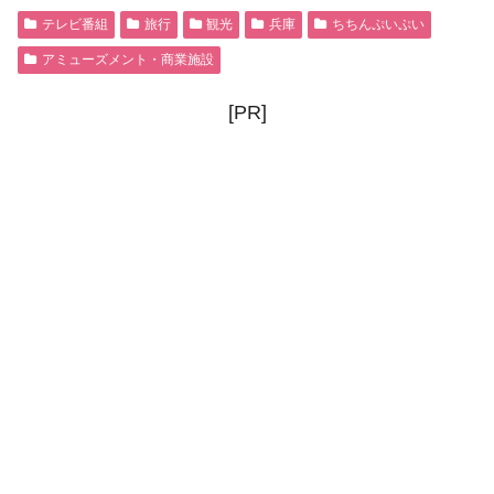
テレビ番組
旅行
観光
兵庫
ちちんぷいぷい
アミューズメント・商業施設
[PR]