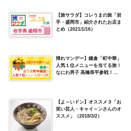
【旅サラダ】コレうまの旅「岩
手・盛岡市」紹介されたお店ま
とめ（2021/1/16）
帰れマンデー】鎌倉「町中華」
人気１位メニューを当てる旅！
なにわ男子 高橋恭平参戦！
（2022/12/12）
【よ～いドン】オススメ３「お
笑い芸人・キャイ～ンさんのオ
ススメ」（2018/3/2）