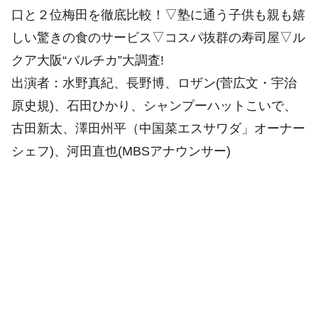
口と２位梅田を徹底比較！▽塾に通う子供も親も嬉
しい驚きの食のサービス▽コスパ抜群の寿司屋▽ル
クア大阪“バルチカ”大調査!
出演者：水野真紀、長野博、ロザン(菅広文・宇治
原史規)、石田ひかり、シャンプーハットこいで、
古田新太、澤田州平（中国菜エスサワダ」オーナー
シェフ)、河田直也(MBSアナウンサー)