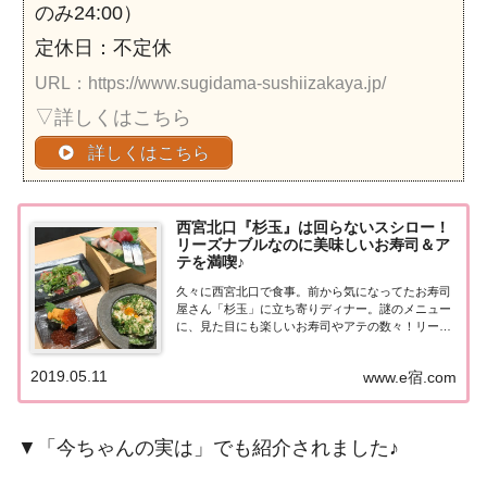
のみ24:00）
定休日：不定休
URL：https://www.sugidama-sushiizakaya.jp/
▽詳しくはこちら
詳しくはこちら
西宮北口『杉玉』は回らないスシロー！
リーズナブルなのに美味しいお寿司＆ア
テを満喫♪
久々に西宮北口で食事。前から気になってたお寿司
屋さん「杉玉」に立ち寄りディナー。謎のメニュー
に、見た目にも楽しいお寿司やアテの数々！リーズ
ナブルなのに美味しことにビックリ！詳しく紹介し
ます♪西宮北口 鮨・酒・肴 杉玉回転寿司チェーン最
2019.05.11
www.e宿.com
大手、売上高ランキング第1位「スシロー」（20...
▼「今ちゃんの実は」でも紹介されました♪