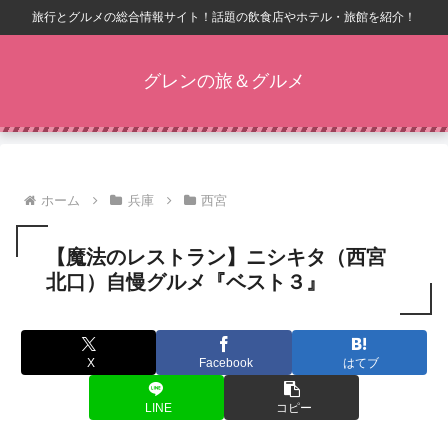
旅行とグルメの総合情報サイト！話題の飲食店やホテル・旅館を紹介！
グレンの旅＆グルメ
ホーム
兵庫
西宮
【魔法のレストラン】ニシキタ（西宮
北口）自慢グルメ『ベスト３』
X
Facebook
はてブ
LINE
コピー