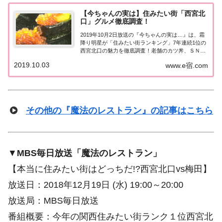
【今ちゃんの実は】住みたい街「西宮北
口」グルメ徹底調査！
2019年10月2日放送の『今ちゃんの実は…』は、霜
降り明星が「住みたい街ランキング」7年連続1位の
西宮北口の魅力を徹底調査！老舗のカツ丼、ＳＮＳ
映えするチーズ料理、回らない回転寿司などニシキ
2019.10.03
www.e宿.com
タグルメを大満喫！紹介された情報はこちら！住み
たい街「西宮北口」グルメ徹底調査霜降り明星...
その他の『魔法のレストラン』の記事はこちら
▼
MBS毎日放送「魔法のレストラン」
【本当に住みたい街はどっちだ!?西宮北口vs梅田】
放送日：2018年12月19日 (水) 19:00～20:00
放送局：MBS毎日放送
番組概要：今年の関西住みたい街ランク１位西宮北