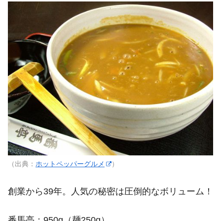
（出典：
ホットペッパーグルメ
）
創業から39年。人気の秘密は圧倒的なボリューム！
番馬亭：950g（麺250g）