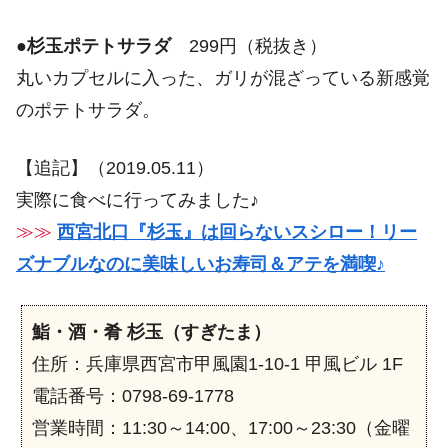
●
杉玉ポテトサラダ
299円（税抜き）
丸いカプセルに入った、ガリが混ざっている新感覚
のポテトサラダ。
【追記】（2019.05.11）
実際に食べに行ってみました♪
≫≫
西宮北口『杉玉』は回らないスシロー！リー
ズナブルなのに美味しいお寿司＆アテを満喫♪
鮨・酒・肴
杉玉
（すぎたま）
住所：兵庫県西宮市甲風園1-10-1 甲風ビル 1F
電話番号：0798-69-1778
営業時間：11:30～14:00、17:00～23:30（金曜