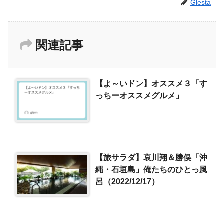
Glesta
関連記事
【よ～いドン】オススメ３「す
っちーオススメグルメ」
【旅サラダ】哀川翔＆勝俣「沖
縄・石垣島」俺たちのひとっ風
呂（2022/12/17）