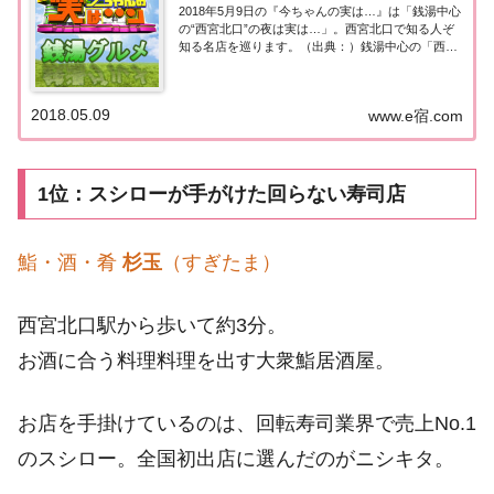
2018年5月9日の『今ちゃんの実は…』は「銭湯中心
の“西宮北口”の夜は実は…」。西宮北口で知る人ぞ
知る名店を巡ります。（出典：）銭湯中心の「西宮
北口」の夜は実はサバンナの大好評“銭湯グルメ”。
今日のエリアは「関西住みたい街ランキング」で1
位に君臨する人気の街、西宮北口。銭湯で出...
2018.05.09
www.e宿.com
1位：スシローが手がけた回らない寿司店
鮨・酒・肴
杉玉
（すぎたま）
西宮北口駅から歩いて約3分。
お酒に合う料理料理を出す大衆鮨居酒屋。
お店を手掛けているのは、回転寿司業界で売上No.1
のスシロー。全国初出店に選んだのがニシキタ。